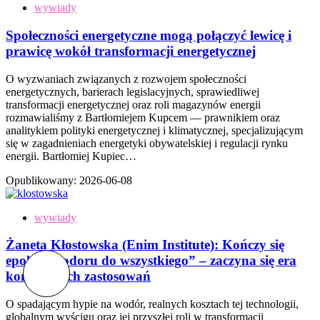
wywiady
Społeczności energetyczne mogą połączyć lewicę i
prawicę wokół transformacji energetycznej
O wyzwaniach związanych z rozwojem społeczności
energetycznych, barierach legislacyjnych, sprawiedliwej
transformacji energetycznej oraz roli magazynów energii
rozmawialiśmy z Bartłomiejem Kupcem — prawnikiem oraz
analitykiem polityki energetycznej i klimatycznej, specjalizującym
się w zagadnieniach energetyki obywatelskiej i regulacji rynku
energii. Bartłomiej Kupiec…
Opublikowany:
2026-06-08
wywiady
Żaneta Kłostowska (Enim Institute): Kończy się
epoka „wodoru do wszystkiego” – zaczyna się era
konkretnych zastosowań
O spadającym hypie na wodór, realnych kosztach tej technologii,
globalnym wyścigu oraz jej przyszłej roli w transformacji