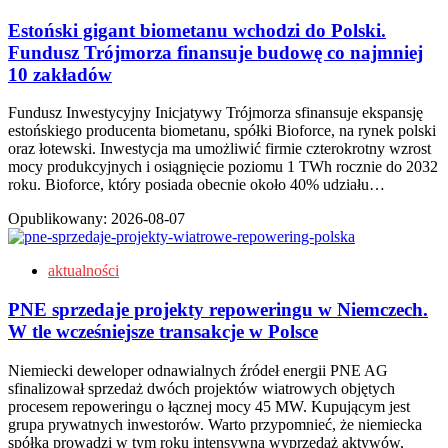
Estoński gigant biometanu wchodzi do Polski.
Fundusz Trójmorza finansuje budowę co najmniej
10 zakładów
Fundusz Inwestycyjny Inicjatywy Trójmorza sfinansuje ekspansję
estońskiego producenta biometanu, spółki Bioforce, na rynek polski
oraz łotewski. Inwestycja ma umożliwić firmie czterokrotny wzrost
mocy produkcyjnych i osiągnięcie poziomu 1 TWh rocznie do 2032
roku. Bioforce, który posiada obecnie około 40% udziału…
Opublikowany:
2026-08-07
aktualności
PNE sprzedaje projekty repoweringu w Niemczech.
W tle wcześniejsze transakcje w Polsce
Niemiecki deweloper odnawialnych źródeł energii PNE AG
sfinalizował sprzedaż dwóch projektów wiatrowych objętych
procesem repoweringu o łącznej mocy 45 MW. Kupującym jest
grupa prywatnych inwestorów. Warto przypomnieć, że niemiecka
spółka prowadzi w tym roku intensywną wyprzedaż aktywów,