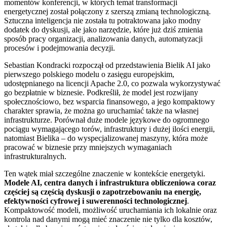
momentów konferencji, w których temat transformacji
energetycznej został połączony z szerszą zmianą technologiczną.
Sztuczna inteligencja nie została tu potraktowana jako modny
dodatek do dyskusji, ale jako narzędzie, które już dziś zmienia
sposób pracy organizacji, analizowania danych, automatyzacji
procesów i podejmowania decyzji.
Sebastian Kondracki rozpoczął od przedstawienia Bielik AI jako
pierwszego polskiego modelu o zasięgu europejskim,
udostępnianego na licencji Apache 2.0, co pozwala wykorzystywać
go bezpłatnie w biznesie. Podkreślił, że model jest rozwijany
społecznościowo, bez wsparcia finansowego, a jego kompaktowy
charakter sprawia, że można go uruchamiać także na własnej
infrastrukturze. Porównał duże modele językowe do ogromnego
pociągu wymagającego torów, infrastruktury i dużej ilości energii,
natomiast Bielika – do wyspecjalizowanej maszyny, która może
pracować w biznesie przy mniejszych wymaganiach
infrastrukturalnych.
Ten wątek miał szczególne znaczenie w kontekście energetyki.
Modele AI, centra danych i infrastruktura obliczeniowa coraz
częściej są częścią dyskusji o zapotrzebowaniu na energię,
efektywności cyfrowej i suwerenności technologicznej
.
Kompaktowość modeli, możliwość uruchamiania ich lokalnie oraz
kontrola nad danymi mogą mieć znaczenie nie tylko dla kosztów,