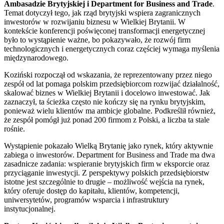
Ambasadzie Brytyjskiej i Department for Business and Trade
.
Temat dotyczył tego, jak rząd brytyjski wspiera zagranicznych
inwestorów w rozwijaniu biznesu w Wielkiej Brytanii. W
kontekście konferencji poświęconej transformacji energetycznej
było to wystąpienie ważne, bo pokazywało, że rozwój firm
technologicznych i energetycznych coraz częściej wymaga myślenia
międzynarodowego.
Koziński rozpoczął od wskazania, że reprezentowany przez niego
zespół od lat pomaga polskim przedsiębiorcom rozwijać działalność,
skalować biznes w Wielkiej Brytanii i docelowo inwestować. Jak
zaznaczył, ta ścieżka często nie kończy się na rynku brytyjskim,
ponieważ wielu klientów ma ambicje globalne. Podkreślił również,
że zespół pomógł już ponad 200 firmom z Polski, a liczba ta stale
rośnie.
Wystąpienie pokazało Wielką Brytanię jako rynek, który aktywnie
zabiega o inwestorów. Department for Business and Trade ma dwa
zasadnicze zadania: wspieranie brytyjskich firm w eksporcie oraz
przyciąganie inwestycji. Z perspektywy polskich przedsiębiorstw
istotne jest szczególnie to drugie – możliwość wejścia na rynek,
który oferuje dostęp do kapitału, klientów, kompetencji,
uniwersytetów, programów wsparcia i infrastruktury
instytucjonalnej.