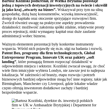
Bartosz Koziński podkreślał, że Wielka Brytania pozostaje
jedną z topowych destynacji inwestycyjnych na świecie i określił
ją jako kraj „otwarty na biznes”.
Wskazywał przy tym na silną
gospodarkę, dużą bazę konsumentów, wysoką innowacyjność,
dostęp do kapitału oraz otoczenie sprzyjające rozwojowi firm.
Zwrócił również uwagę na praktyczne aspekty prowadzenia
działalności: możliwość założenia spółki zdalnie, relatywnie prosty
proces rejestracji, niski wymagany kapitał oraz duże zaufanie
administracji wobec biznesu.
Ważnym elementem prezentacji były konkretne instrumenty
wsparcia. Wśród nich pojawiły się m.in. ulgi na badania i rozwój,
Patent Box, programy dla firm technologicznych, Global
Entrepreneur Program, Innovate UK oraz pakiety „soft
landing”
, które pomagają firmom rozpocząć działalność w
odpowiednim miejscu i sektorze. Koziński zwracał uwagę, że choć
wiele firm intuicyjnie wybiera Londyn, nie zawsze jest to najlepsza
lokalizacja. W zależności od branży, etapu rozwoju i potrzeb
biznesowych bardziej odpowiednie mogą być inne regiony, takie jak
Birmingham, Manchester czy Liverpool, gdzie lokalne władze
często oferują inwestorom dodatkowe zachęty i bardziej
bezpośrednie wsparcie.