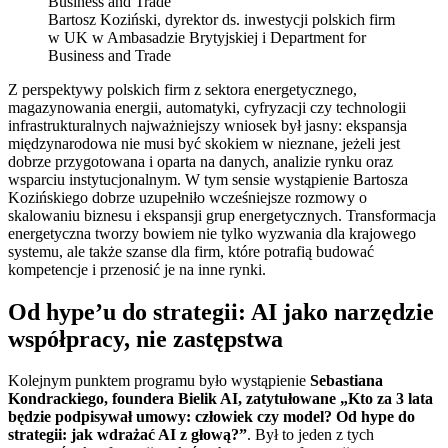
Bartosz Koziński, dyrektor ds. inwestycji polskich firm
w UK w Ambasadzie Brytyjskiej i Department for
Business and Trade
Z perspektywy polskich firm z sektora energetycznego,
magazynowania energii, automatyki, cyfryzacji czy technologii
infrastrukturalnych najważniejszy wniosek był jasny: ekspansja
międzynarodowa nie musi być skokiem w nieznane, jeżeli jest
dobrze przygotowana i oparta na danych, analizie rynku oraz
wsparciu instytucjonalnym. W tym sensie wystąpienie Bartosza
Kozińskiego dobrze uzupełniło wcześniejsze rozmowy o
skalowaniu biznesu i ekspansji grup energetycznych. Transformacja
energetyczna tworzy bowiem nie tylko wyzwania dla krajowego
systemu, ale także szanse dla firm, które potrafią budować
kompetencje i przenosić je na inne rynki.
Od hype’u do strategii: AI jako narzędzie
współpracy, nie zastępstwa
Kolejnym punktem programu było wystąpienie
Sebastiana
Kondrackiego, foundera Bielik AI, zatytułowane „Kto za 3 lata
będzie podpisywał umowy: człowiek czy model? Od hype do
strategii: jak wdrażać AI z głową?”
. Był to jeden z tych