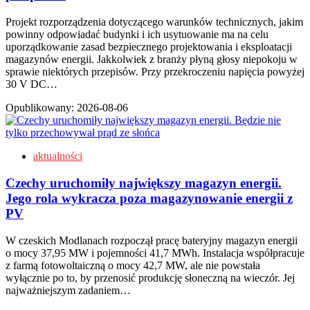
Projekt rozporządzenia dotyczącego warunków technicznych, jakim
powinny odpowiadać budynki i ich usytuowanie ma na celu
uporządkowanie zasad bezpiecznego projektowania i eksploatacji
magazynów energii. Jakkolwiek z branży płyną głosy niepokoju w
sprawie niektórych przepisów. Przy przekroczeniu napięcia powyżej
30 V DC…
Opublikowany:
2026-08-06
aktualności
Czechy uruchomiły największy magazyn energii.
Jego rola wykracza poza magazynowanie energii z
PV
W czeskich Modlanach rozpoczął pracę bateryjny magazyn energii
o mocy 37,95 MW i pojemności 41,7 MWh. Instalacja współpracuje
z farmą fotowoltaiczną o mocy 42,7 MW, ale nie powstała
wyłącznie po to, by przenosić produkcję słoneczną na wieczór. Jej
najważniejszym zadaniem…