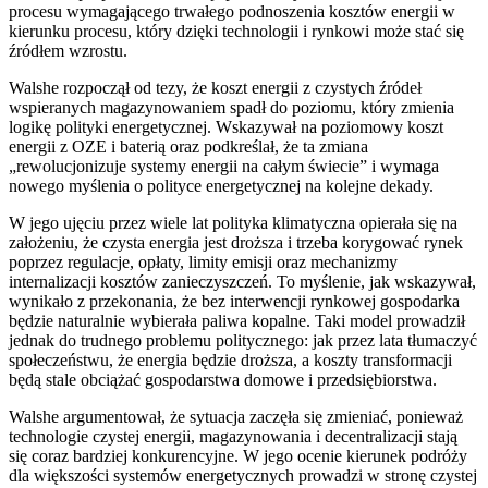
procesu wymagającego trwałego podnoszenia kosztów energii w
kierunku procesu, który dzięki technologii i rynkowi może stać się
źródłem wzrostu.
Walshe rozpoczął od tezy, że koszt energii z czystych źródeł
wspieranych magazynowaniem spadł do poziomu, który zmienia
logikę polityki energetycznej. Wskazywał na poziomowy koszt
energii z OZE i baterią oraz podkreślał, że ta zmiana
„rewolucjonizuje systemy energii na całym świecie” i wymaga
nowego myślenia o polityce energetycznej na kolejne dekady.
W jego ujęciu przez wiele lat polityka klimatyczna opierała się na
założeniu, że czysta energia jest droższa i trzeba korygować rynek
poprzez regulacje, opłaty, limity emisji oraz mechanizmy
internalizacji kosztów zanieczyszczeń. To myślenie, jak wskazywał,
wynikało z przekonania, że bez interwencji rynkowej gospodarka
będzie naturalnie wybierała paliwa kopalne. Taki model prowadził
jednak do trudnego problemu politycznego: jak przez lata tłumaczyć
społeczeństwu, że energia będzie droższa, a koszty transformacji
będą stale obciążać gospodarstwa domowe i przedsiębiorstwa.
Walshe argumentował, że sytuacja zaczęła się zmieniać, ponieważ
technologie czystej energii, magazynowania i decentralizacji stają
się coraz bardziej konkurencyjne. W jego ocenie kierunek podróży
dla większości systemów energetycznych prowadzi w stronę czystej