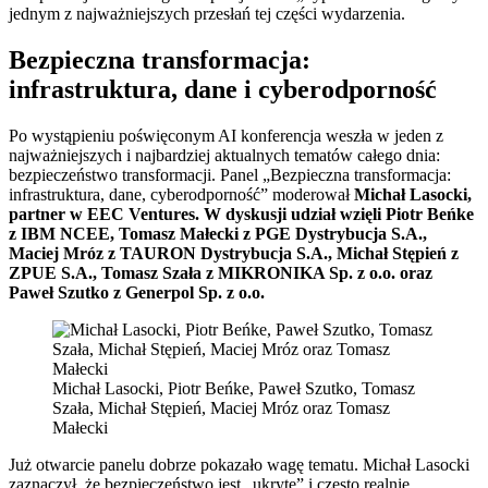
jednym z najważniejszych przesłań tej części wydarzenia.
Bezpieczna transformacja:
infrastruktura, dane i cyberodporność
Po wystąpieniu poświęconym AI konferencja weszła w jeden z
najważniejszych i najbardziej aktualnych tematów całego dnia:
bezpieczeństwo transformacji. Panel „Bezpieczna transformacja:
infrastruktura, dane, cyberodporność” moderował
Michał Lasocki,
partner w EEC Ventures. W dyskusji udział wzięli Piotr Beńke
z IBM NCEE, Tomasz Małecki z PGE Dystrybucja S.A.,
Maciej Mróz z TAURON Dystrybucja S.A., Michał Stępień z
ZPUE S.A., Tomasz Szała z MIKRONIKA Sp. z o.o. oraz
Paweł Szutko z Generpol Sp. z o.o.
Michał Lasocki, Piotr Beńke, Paweł Szutko, Tomasz
Szała, Michał Stępień, Maciej Mróz oraz Tomasz
Małecki
Już otwarcie panelu dobrze pokazało wagę tematu. Michał Lasocki
zaznaczył, że bezpieczeństwo jest „ukryte” i często realnie