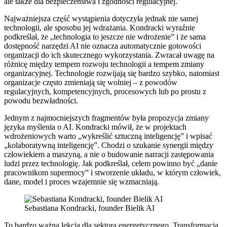
ale także dla bezpieczeństwa i zgodności regulacyjnej.
Najważniejsza część wystąpienia dotyczyła jednak nie samej
technologii, ale sposobu jej wdrażania. Kondracki wyraźnie
podkreślał, że „technologia to jeszcze nie wdrożenie” i że sama
dostępność narzędzi AI nie oznacza automatycznie gotowości
organizacji do ich skutecznego wykorzystania. Zwracał uwagę na
różnicę między tempem rozwoju technologii a tempem zmiany
organizacyjnej. Technologie rozwijają się bardzo szybko, natomiast
organizacje często zmieniają się wolniej – z powodów
regulacyjnych, kompetencyjnych, procesowych lub po prostu z
powodu bezwładności.
Jednym z najmocniejszych fragmentów była propozycja zmiany
języka myślenia o AI. Kondracki mówił, że w projektach
wdrożeniowych warto „wykreślić sztuczną inteligencję” i wpisać
„kolaboratywną inteligencję”. Chodzi o szukanie synergii między
człowiekiem a maszyną, a nie o budowanie narracji zastępowania
ludzi przez technologię. Jak podkreślał, celem powinno być „danie
pracownikom supermocy” i stworzenie układu, w którym człowiek,
dane, model i proces wzajemnie się wzmacniają.
Sebastiana Kondracki, founder Bielik AI
To bardzo ważna lekcja dla sektora energetycznego. Transformacja