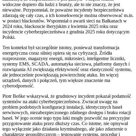
widoczne dopiero dla ludzi z branży, ale to nie znaczy, że jest
nieważne. Przypomniał, że poważne incydenty bezpieczeństwa
zdarzają się cały czas, a ich konsekwencje można obserwować m.in.
w postaci blackoutów. Wspomniał o awarii sieci na Bałkanach w
2024 roku, blackoucie iberyjskim z kwietnia 2025 roku oraz
incydencie cyberbezpieczeństwa z grudnia 2025 roku dotyczącym
Polski.
Ten kontekst był szczególnie istotny, ponieważ transformacja
energetyczna coraz silniej opiera się na cyfryzacji. Źródła
rozproszone, magazyny energii, mikrosieci, inteligentne liczniki,
systemy EMS, SCADA, automatyka sieciowa, platformy danych i
rozwiązania AI zwiększają efektywność oraz elastyczność systemu,
ale jednocześnie powiększają powierzchnię ataku. Im więcej
urządzeń, danych i połączeń, tym większe znaczenie ma
cyberodporność.
Piotr Beńke wskazywał, że grudniowy incydent pokazał podatność
systemów na ataki cyberbezpieczeństwa. Zwracał uwagę na
problem podobnych konfiguracji instalacji, identycznych haseł
serwisowych, niezabezpieczonego zdalnego dostępu i braku rotacji
haseł. W jego ocenie tego typu luki mogły pozwolić na precyzyjne
przygotowanie ataku przez dłuższy czas. Co istotne, nie opisywał
tego wyłącznie jako działania kryminalnego, ale jako zdarzenie o
charakterze geopolitycznym – testowanie systemu, procedur i