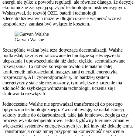
energii nie tylko z powodu regulacji, ale również dlatego, że decyzje
ekonomiczne zaczynają sprzyjać technologiom niskoemisyjnym.
Wskazywał, że rozwój OZE, baterii i technologii
zdecentralizowanych może w długim okresie wspierać wzrost
gospodarczy, zamiast być wyłącznie kosztem.
Garvan Walshe
Szczególnie ważna była teza dotycząca decentralizacji. Walshe
podkreślał, że zdecentralizowane technologie są łatwiejsze do
ulepszania i upowszechniania niż duże, ciężkie, scentralizowane
rozwiązania. To dobrze korespondowało z tematami całej
konferencji: mikrosieciami, magazynami energii, energetyką
rozproszoną, AI i cyberodpornością. Im bardziej system
energetyczny staje się rozproszony, tym większe znaczenie ma
zdolność do szybkiego wdrażania technologii, uczenia się i
skalowania rozwiązań.
Jednocześnie Walshe nie sprowadzał transformacji do prostego
optymizmu technologicznego. Zwracał uwagę, że nadal istnieją
sektory trudne do dekarbonizacji, takie jak lotnictwo, żegluga czy
procesy wysokotemperaturowe. Jednak główny kierunek zmian w
większości systemów energetycznych jest już inny niż dekadę temu.
Transformacja coraz mniej przypomina konieczność narzucenia