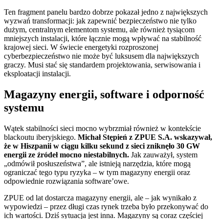
Ten fragment panelu bardzo dobrze pokazał jedno z największych
wyzwań transformacji: jak zapewnić bezpieczeństwo nie tylko
dużym, centralnym elementom systemu, ale również tysiącom
mniejszych instalacji, które łącznie mogą wpływać na stabilność
krajowej sieci. W świecie energetyki rozproszonej
cyberbezpieczeństwo nie może być luksusem dla największych
graczy. Musi stać się standardem projektowania, serwisowania i
eksploatacji instalacji.
Magazyny energii, software i odporność
systemu
Wątek stabilności sieci mocno wybrzmiał również w kontekście
blackoutu iberyjskiego.
Michał Stępień z ZPUE S.A. wskazywał,
że w Hiszpanii w ciągu kilku sekund z sieci zniknęło 30 GW
energii ze źródeł mocno niestabilnych.
Jak zauważył, system
„odmówił posłuszeństwa”, ale istnieją narzędzia, które mogą
ograniczać tego typu ryzyka – w tym magazyny energii oraz
odpowiednie rozwiązania software’owe.
ZPUE od lat dostarcza magazyny energii, ale – jak wynikało z
wypowiedzi – przez długi czas rynek trzeba było przekonywać do
ich wartości. Dziś sytuacja jest inna. Magazyny są coraz częściej