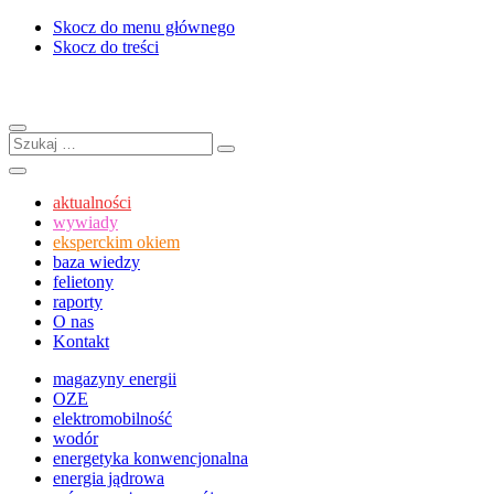
Skocz do menu głównego
Skocz do treści
Menu
Szukaj:
Szukaj
Szukaj
aktualności
wywiady
eksperckim okiem
baza wiedzy
felietony
raporty
O nas
Kontakt
magazyny energii
OZE
elektromobilność
wodór
energetyka konwencjonalna
energia jądrowa