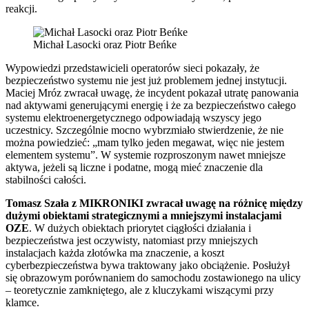
reakcji.
Michał Lasocki oraz Piotr Beńke
Wypowiedzi przedstawicieli operatorów sieci pokazały, że
bezpieczeństwo systemu nie jest już problemem jednej instytucji.
Maciej Mróz zwracał uwagę, że incydent pokazał utratę panowania
nad aktywami generującymi energię i że za bezpieczeństwo całego
systemu elektroenergetycznego odpowiadają wszyscy jego
uczestnicy. Szczególnie mocno wybrzmiało stwierdzenie, że nie
można powiedzieć: „mam tylko jeden megawat, więc nie jestem
elementem systemu”. W systemie rozproszonym nawet mniejsze
aktywa, jeżeli są liczne i podatne, mogą mieć znaczenie dla
stabilności całości.
Tomasz Szała z MIKRONIKI zwracał uwagę na różnicę między
dużymi obiektami strategicznymi a mniejszymi instalacjami
OZE
. W dużych obiektach priorytet ciągłości działania i
bezpieczeństwa jest oczywisty, natomiast przy mniejszych
instalacjach każda złotówka ma znaczenie, a koszt
cyberbezpieczeństwa bywa traktowany jako obciążenie. Posłużył
się obrazowym porównaniem do samochodu zostawionego na ulicy
– teoretycznie zamkniętego, ale z kluczykami wiszącymi przy
klamce.