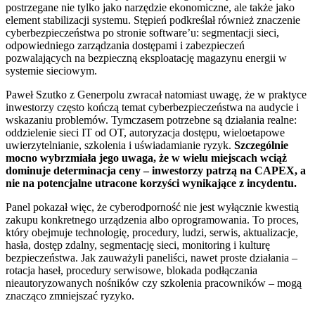
postrzegane nie tylko jako narzędzie ekonomiczne, ale także jako
element stabilizacji systemu. Stępień podkreślał również znaczenie
cyberbezpieczeństwa po stronie software’u: segmentacji sieci,
odpowiedniego zarządzania dostępami i zabezpieczeń
pozwalających na bezpieczną eksploatację magazynu energii w
systemie sieciowym.
Paweł Szutko z Generpolu zwracał natomiast uwagę, że w praktyce
inwestorzy często kończą temat cyberbezpieczeństwa na audycie i
wskazaniu problemów. Tymczasem potrzebne są działania realne:
oddzielenie sieci IT od OT, autoryzacja dostępu, wieloetapowe
uwierzytelnianie, szkolenia i uświadamianie ryzyk.
Szczególnie
mocno wybrzmiała jego uwaga, że w wielu miejscach wciąż
dominuje determinacja ceny – inwestorzy patrzą na CAPEX, a
nie na potencjalne utracone korzyści wynikające z incydentu.
Panel pokazał więc, że cyberodporność nie jest wyłącznie kwestią
zakupu konkretnego urządzenia albo oprogramowania. To proces,
który obejmuje technologię, procedury, ludzi, serwis, aktualizacje,
hasła, dostęp zdalny, segmentację sieci, monitoring i kulturę
bezpieczeństwa. Jak zauważyli paneliści, nawet proste działania –
rotacja haseł, procedury serwisowe, blokada podłączania
nieautoryzowanych nośników czy szkolenia pracowników – mogą
znacząco zmniejszać ryzyko.