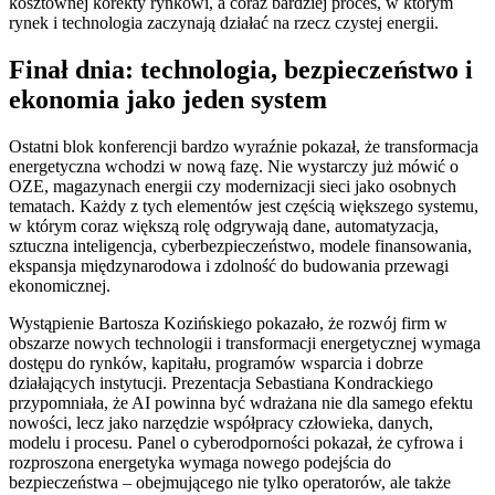
kosztownej korekty rynkowi, a coraz bardziej proces, w którym
rynek i technologia zaczynają działać na rzecz czystej energii.
Finał dnia: technologia, bezpieczeństwo i
ekonomia jako jeden system
Ostatni blok konferencji bardzo wyraźnie pokazał, że transformacja
energetyczna wchodzi w nową fazę. Nie wystarczy już mówić o
OZE, magazynach energii czy modernizacji sieci jako osobnych
tematach. Każdy z tych elementów jest częścią większego systemu,
w którym coraz większą rolę odgrywają dane, automatyzacja,
sztuczna inteligencja, cyberbezpieczeństwo, modele finansowania,
ekspansja międzynarodowa i zdolność do budowania przewagi
ekonomicznej.
Wystąpienie Bartosza Kozińskiego pokazało, że rozwój firm w
obszarze nowych technologii i transformacji energetycznej wymaga
dostępu do rynków, kapitału, programów wsparcia i dobrze
działających instytucji. Prezentacja Sebastiana Kondrackiego
przypomniała, że AI powinna być wdrażana nie dla samego efektu
nowości, lecz jako narzędzie współpracy człowieka, danych,
modelu i procesu. Panel o cyberodporności pokazał, że cyfrowa i
rozproszona energetyka wymaga nowego podejścia do
bezpieczeństwa – obejmującego nie tylko operatorów, ale także