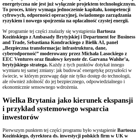
energetyczna nie jest już wyłącznie projektem technologicznym.
To proces, który wymaga jednocześnie kapitału, kompetencji
cyfrowych, odporności operacyjnej, świadomego zarządzania
ryzykiem i nowego spojrzenia na opłacalność czystej energii.
W programie tej części znalazły się wystąpienia
Bartosza
Kozińskiego z Ambasady Brytyjskiej i Department for Business
and Trade, Sebastiana Kondrackiego z Bielik AI, panel
„Bezpieczna transformacja: infrastruktura, dane,
cyberodporność” moderowany przez Michała Lasockiego z
EEC Ventures oraz finałowy keynote dr. Garvana Walshe’a,
brytyjskiego stratega.
Każdy z tych punktów dotykał innego
wymiaru tej samej zmiany: jak budować energetykę przyszłości w
świecie, w którym przewagę daje nie tylko dostęp do technologii,
ale również zdolność do jej bezpiecznego, odpowiedzialnego i
ekonomicznie sensownego wdrożenia.
Wielka Brytania jako kierunek ekspansji
i przykład systemowego wsparcia
inwestorów
Pierwszym punktem tej części programu było wystąpienie
Bartosza
Kozińskiego, dyrektora ds. inwestycji polskich firm w UK w