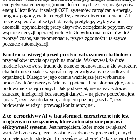
energetyczna generuje ogromne ilości danych: z sieci, magazynów
energii, liczników, instalacji OZE, systemów zarządzania energią,
prognoz pogody, rynku energii i systemów utrzymania ruchu. AI
może wspierać analizę tych danych, predykcję, wykrywanie
anomalii, optymalizację pracy aktywów, zarządzanie popytem czy
wsparcie decyzji operacyjnych. Ale źle wdrożona może również
tworzyć chaos, złe rekomendacje, ryzyka zgodności i fałszywe
poczucie automatyzacji.
Kondracki ostrzegał przed prostym wdrażaniem chatbotów
i
przypadków użycia opartych na modzie. Wskazywał, że duże
modele językowe są trudne do pełnego opanowania, a źle wdrożony
chatbot może działać w sposób nieprzewidywalny i szkodliwy dla
organizacji. Dlatego w jego ocenie ważniejsze jest wybieranie
procesów, które rzeczywiście mają potencjał transformacyjny, oraz
budowanie strategii danych. Jak podkreślał, nie należy wdrażać
sztucznej inteligencji bez strategii danych – najpierw potrzebna jest
„masa”, czyli zasób danych, a dopiero później „rzeźba”, czyli
budowanie wiedzy i przewagi konkurencyjnej.
Z tej perspektywy AI w transformacji energetycznej nie jest
magicznym rozwiązaniem, które automatycznie poprawi
efektywność systemu.
Jest narzędziem, które może zwiększyć
wartość biznesową, jeżeli zostanie osadzone w procesach, danych,
kompetencjach i strategii. To przejście od „hype’u” do strategii było