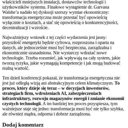
właścicieli mniejszych instalacji, dostawców technologii i
użytkowników systemu. Finałowe wystąpienie dr. Garvana
Walshe’a nadało tej dyskusji szerszy wymiar ekonomiczny:
transformacja energetyczna może przestać być opowieścią
wyłącznie o kosztach, a stać się opowieścią o konkurencyjności,
decentralizacji i wzroście.
Najważniejszy wniosek z tej części wydarzenia jest jasny:
przyszłość energetyki będzie cyfrowa, rozproszona i oparta na
danych, ale jednocześnie musi być bezpieczna, zarządzalna i
ekonomicznie uzasadniona. Nie wystarczy wdrażać nowe
technologie. Trzeba rozumieć, jak wpływają na cały system, jakie
tworzą ryzyka, jakie wymagają kompetencje i jak mogą budować
realną wartość.
Ten dzień konferencji pokazał, że transformacja energetyczna nie
jest już odległą wizją ani abstrakcyjnym celem klimatycznym.
To
proces, który dzieje się teraz – w decyzjach inwestorów,
strategiach firm, wdrożeniach AI, zabezpieczeniach
infrastruktury, rozwoju magazynów energii i zmianie ekonomii
czystych technologii
. A im bardziej ten proces przyspiesza, tym
ważniejsze staje się jedno: transformacja musi być nie tylko szybka,
ale również mądra, odporna i dobrze zarządzona.
Dodaj komentarz