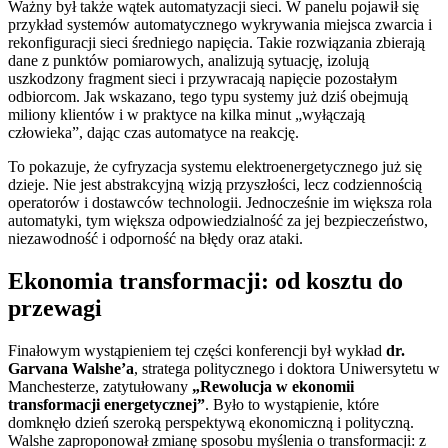
Ważny był także wątek automatyzacji sieci. W panelu pojawił się
przykład systemów automatycznego wykrywania miejsca zwarcia i
rekonfiguracji sieci średniego napięcia. Takie rozwiązania zbierają
dane z punktów pomiarowych, analizują sytuację, izolują
uszkodzony fragment sieci i przywracają napięcie pozostałym
odbiorcom. Jak wskazano, tego typu systemy już dziś obejmują
miliony klientów i w praktyce na kilka minut „wyłączają
człowieka”, dając czas automatyce na reakcję.
To pokazuje, że cyfryzacja systemu elektroenergetycznego już się
dzieje. Nie jest abstrakcyjną wizją przyszłości, lecz codziennością
operatorów i dostawców technologii. Jednocześnie im większa rola
automatyki, tym większa odpowiedzialność za jej bezpieczeństwo,
niezawodność i odporność na błędy oraz ataki.
Ekonomia transformacji: od kosztu do
przewagi
Finałowym wystąpieniem tej części konferencji był wykład
dr.
Garvana Walshe’a
, stratega politycznego i doktora Uniwersytetu w
Manchesterze, zatytułowany
„Rewolucja w ekonomii
transformacji energetycznej”
. Było to wystąpienie, które
domknęło dzień szeroką perspektywą ekonomiczną i polityczną.
Walshe zaproponował zmianę sposobu myślenia o transformacji: z