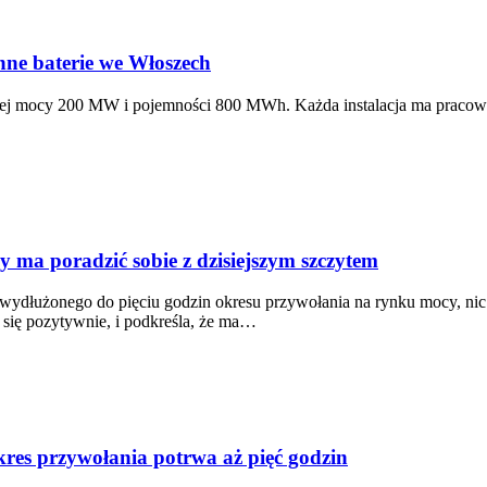
ne baterie we Włoszech
ej mocy 200 MW i pojemności 800 MWh. Każda instalacja ma pracowa
y ma poradzić sobie z dzisiejszym szczytem
 wydłużonego do pięciu godzin okresu przywołania na rynku mocy, nic n
 się pozytywnie, i podkreśla, że ma…
es przywołania potrwa aż pięć godzin