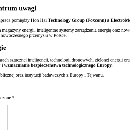
entrum uwagi
ółpraca pomiędzy Hon Hai
Technology Group (Foxconn) a ElectroMo
magazyny energii, inteligentne systemy zarządzania energią oraz nowo
ju nowoczesnego przemysłu w Polsce.
ie
 sztucznej inteligencji, technologii dronowych, zielonej energii oraz
w i
wzmacnianie bezpieczeństwa technologicznego Europy.
blicznej oraz instytucji badawczych z Europy i Tajwanu.
aczone
*