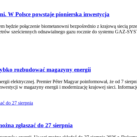
i. W Polsce powstaje pionierska inwestycja
iem będzie połączenie biometanowni bezpośrednio z krajową siecią p
 metrów sześciennych odnawialnego gazu rocznie do systemu GAZ-
 szybko rozbudować magazyny energii
gii elektrycznej. Premier Péter Magyar poinformował, że od 7 sierpni
nwestycji w magazyny energii i modernizację krajowej sieci. Informac
ożna zgłaszać do 27 sierpnia