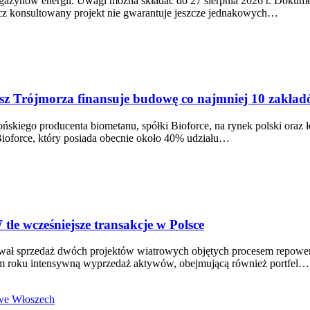
gazynów energii. Uwagi można składać do 27 sierpnia 2026 r. Dokume
lecz konsultowany projekt nie gwarantuje jeszcze jednakowych…
usz Trójmorza finansuje budowę co najmniej 10 zakła
ńskiego producenta biometanu, spółki Bioforce, na rynek polski oraz 
Bioforce, który posiada obecnie około 40% udziału…
le wcześniejsze transakcje w Polsce
ował sprzedaż dwóch projektów wiatrowych objętych procesem repowe
ym roku intensywną wyprzedaż aktywów, obejmującą również portfel…