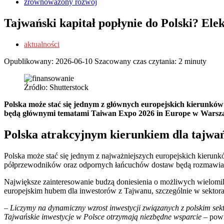
zrównoważony rozwój
Tajwański kapitał popłynie do Polski? Ele
aktualności
Opublikowany:
2026-06-10
Szacowany czas czytania: 2 minuty
Źródło: Shutterstock
Polska może stać się jednym z głównych europejskich kierunków 
będą głównymi tematami Taiwan Expo 2026 in Europe w Warsz
Polska atrakcyjnym kierunkiem dla tajwa
Polska może stać się jednym z najważniejszych europejskich kierunkó
półprzewodników oraz odpornych łańcuchów dostaw będą rozmawiać
Największe zainteresowanie budzą doniesienia o możliwych wielomilia
europejskim hubem dla inwestorów z Tajwanu, szczególnie w sektora
– Liczymy na dynamiczny wzrost inwestycji związanych z polskim sek
Tajwańskie inwestycje w Polsce otrzymają niezbędne wsparcie
– powi