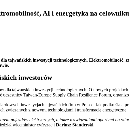
ktromobilność, AI i energetyka na celownik
dla tajwańskich inwestycji technologicznych. Elektromobilność, sz
awie.
ńskich inwestorów
w dla tajwańskich inwestycji technologicznych. O nowych projektach w 
 uczestnicy Taiwan-Europe Supply Chain Resilience Forum, organi
rdowych inwestycjach tajwańskich firm w Polsce. Jak podkreślają prze
ch związanych z nowymi technologiami i transformacją energetyczną.
torem pojazdów elektrycznych, a także rozwiązaniami opartymi na sztuc
edział wiceminister cyfryzacji
Dariusz Standerski.