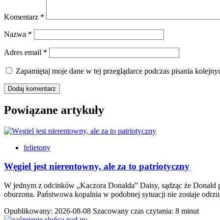
Komentarz
*
Nazwa
*
Adres email
*
Zapamiętaj moje dane w tej przeglądarce podczas pisania kolejny
Powiązane artykuły
felietony
Węgiel jest nierentowny, ale za to patriotyczny
W jednym z odcinków „Kaczora Donalda” Daisy, sądząc że Donald pos
oburzona. Państwowa kopalnia w podobnej sytuacji nie zostaje odr
Opublikowany:
2026-08-08
Szacowany czas czytania: 8 minut