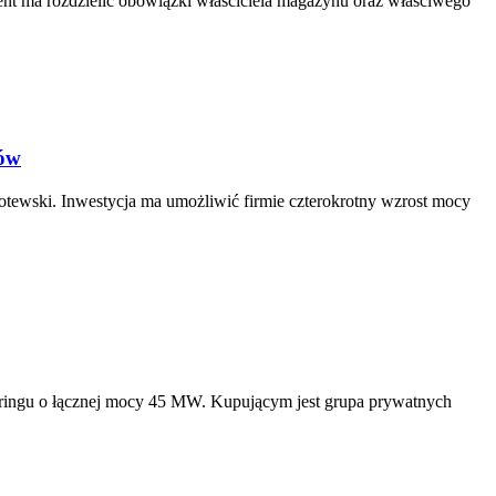
nt ma rozdzielić obowiązki właściciela magazynu oraz właściwego
dów
łotewski. Inwestycja ma umożliwić firmie czterokrotny wzrost mocy
ringu o łącznej mocy 45 MW. Kupującym jest grupa prywatnych