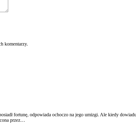
ch komentarzy.
iadł fortunę, odpowiada ochoczo na jego umizgi. Ale kiedy dowiaduje
zucona przez…