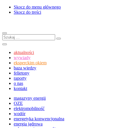
Skocz do menu głównego
Skocz do treści
Menu
Szukaj:
Szukaj
Szukaj
aktualności
wywiady
eksperckim okiem
baza wiedzy
felietony
raporty
o nas
kontakt
magazyny energii
OZE
elektromobilność
wodór
energetyka konwencjonalna
energia jądrowa