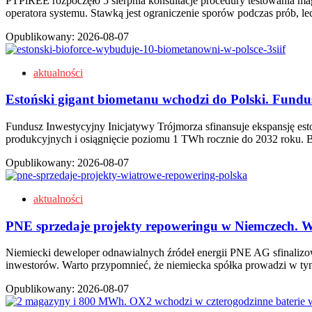
PTPiREE rozpoczęło 5 sierpnia konsultacje procedury testowania ma
operatora systemu. Stawką jest ograniczenie sporów podczas prób, 
Opublikowany:
2026-08-07
aktualności
Estoński gigant biometanu wchodzi do Polski. Fund
Fundusz Inwestycyjny Inicjatywy Trójmorza sfinansuje ekspansję esto
produkcyjnych i osiągnięcie poziomu 1 TWh rocznie do 2032 roku. 
Opublikowany:
2026-08-07
aktualności
PNE sprzedaje projekty repoweringu w Niemczech. W t
Niemiecki deweloper odnawialnych źródeł energii PNE AG sfinaliz
inwestorów. Warto przypomnieć, że niemiecka spółka prowadzi w t
Opublikowany:
2026-08-07