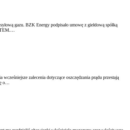
rzesyłową gazu. BZK Energy podpisało umowę z giełdową spółką
SYSTEM.…
a wcześniejsze zalecenia dotyczące oszczędzania prądu przestają
ję o…