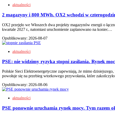
aktualności
2 magazyny i 800 MWh. OX2 wchodzi w czterogodzin
OX2 przejęło we Włoszech dwa projekty magazynów energii o łączn
kwartale 2027 r., natomiast uruchomienie zaplanowano na koniec…
Opublikowany:
2026-08-07
aktualności
PSE: nie widzimy ryzyka stopni zasilania. Rynek moc
Polskie Sieci Elektroenergetyczne zapewniają, że mimo dzisiejszego,
powołuje się na przebieg wtorkowego przywołania, które zakończyło
Opublikowany:
2026-08-06
aktualności
PSE ponownie uruchamia rynek mocy. Tym razem okr