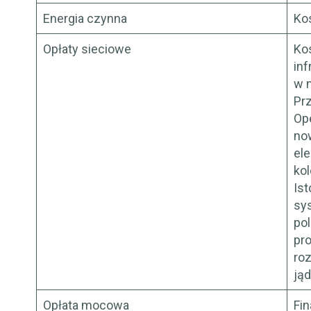
Energia czynna
Kos
Opłaty sieciowe
Kos
inf
w 
Pr
Op
now
el
kol
Is
sy
pol
pro
ro
ją
Opłata mocowa
Fi