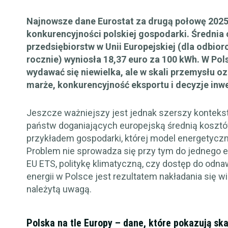
Najnowsze dane Eurostat za drugą połowę 2025
konkurencyjności polskiej gospodarki. Średnia c
przedsiębiorstw w Unii Europejskiej (dla odbi
rocznie) wyniosła 18,37 euro za 100 kWh. W Pol
wydawać się niewielka, ale w skali przemysłu 
marże, konkurencyjność eksportu i decyzje inw
Jeszcze ważniejszy jest jednak szerszy kontekst.
państw doganiających europejską średnią kosztów 
przykładem gospodarki, której model energetyczn
Problem nie sprowadza się przy tym do jednego 
EU ETS, politykę klimatyczną, czy dostęp do odna
energii w Polsce jest rezultatem nakładania się w
należytą uwagą.
Polska na tle Europy – dane, które pokazują sk