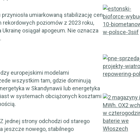
 przyniosła umiarkowaną stabilizację cen
em rekordowych poziomów z 2023 roku,
na Ukrainę osiągał apogeum. Nie oznacza
.
ędzy europejskimi modelami
zede wszystkim tam, gdzie dominują
oenergetyka w Skandynawii lub energetyka
omiast w systemach obciążonych kosztami
nością.
 Z jednej strony odchodzi od starego
ła jeszcze nowego, stabilnego