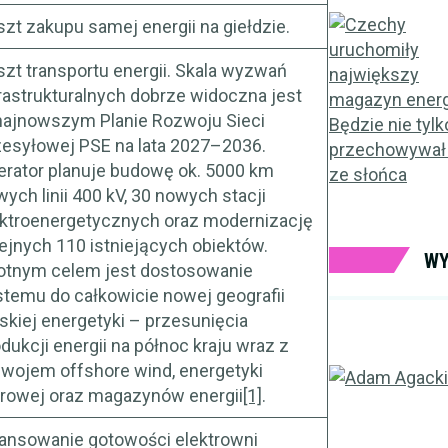
zt zakupu samej energii na giełdzie.
zt transportu energii. Skala wyzwań
rastrukturalnych dobrze widoczna jest
najnowszym Planie Rozwoju Sieci
zesyłowej PSE na lata 2027–2036.
erator planuje budowę ok. 5000 km
ych linii 400 kV, 30 nowych stacji
ektroenergetycznych oraz modernizację
ejnych 110 istniejących obiektów.
WY
totnym celem jest dostosowanie
stemu do całkowicie nowej geografii
skiej energetyki – przesunięcia
dukcji energii na północ kraju wraz z
zwojem offshore wind, energetyki
drowej oraz magazynów energii
[1]
.
nansowanie gotowości elektrowni