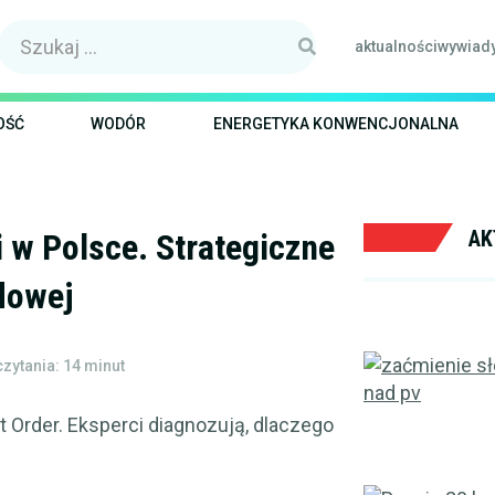
Szukaj:
SZUKAJ
aktualności
wywiad
OŚĆ
WODÓR
ENERGETYKA KONWENCJONALNA
AK
 w Polsce. Strategiczne
dowej
zytania: 14 minut