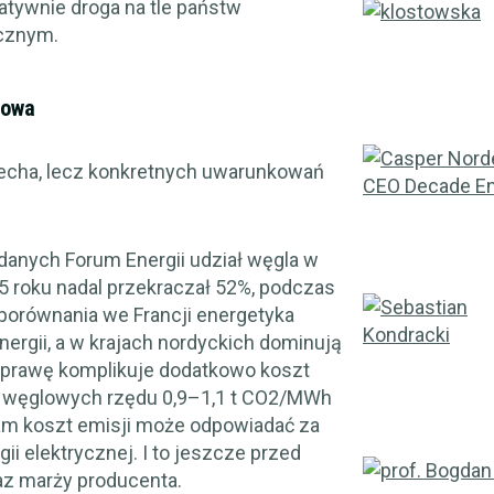
latywnie droga na tle państw
cznym.
mowa
pecha, lecz konkretnych uwarunkowań
danych Forum Energii udział węgla w
25 roku nadal przekraczał 52%, podczas
a porównania we Francji energetyka
ergii, a w krajach nordyckich dominują
 Sprawę komplikuje dodatkowo koszt
i węglowych rzędu 0,9–1,1 t CO2/MWh
sam koszt emisji może odpowiadać za
i elektrycznej. I to jeszcze przed
az marży producenta.