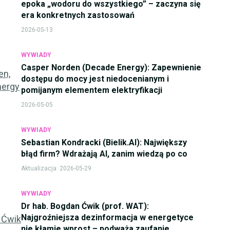
epoka „wodoru do wszystkiego” – zaczyna się
era konkretnych zastosowań
2026-05-13
WYWIADY
Casper Norden (Decade Energy): Zapewnienie
dostępu do mocy jest niedocenianym i
pomijanym elementem elektryfikacji
2026-05-05
WYWIADY
Sebastian Kondracki (Bielik.AI): Największy
błąd firm? Wdrażają AI, zanim wiedzą po co
Aktualizacja:
2026-05-29
WYWIADY
Dr hab. Bogdan Ćwik (prof. WAT):
Najgroźniejsza dezinformacja w energetyce
nie kłamie wprost – podważa zaufanie