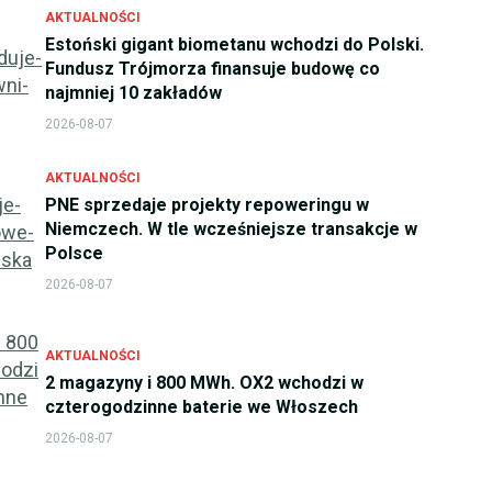
AKTUALNOŚCI
Estoński gigant biometanu wchodzi do Polski.
Fundusz Trójmorza finansuje budowę co
najmniej 10 zakładów
2026-08-07
AKTUALNOŚCI
PNE sprzedaje projekty repoweringu w
Niemczech. W tle wcześniejsze transakcje w
Polsce
2026-08-07
AKTUALNOŚCI
2 magazyny i 800 MWh. OX2 wchodzi w
czterogodzinne baterie we Włoszech
2026-08-07