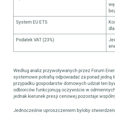
wę
be
System EU ETS
Ko
dla
Podatek VAT (23%)
Je
ene
Według analiz przywoływanych przez Forum Energii
systemowe potrafią odpowiadać za ponad jedną trz
przypadku gospodarstw domowych udział ten by
odbiorców funkcjonują oczywiście w odmiennych
jednak kierunek presji cenowej pozostaje wspóln
Jednocześnie uproszczeniem byłoby stwierdzeni