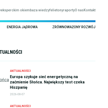
y
eksperckim okiem
baza wiedzy
felietony
raporty
O nas
Kontakt
ENERGIA JĄDROWA
ZRÓWNOWAŻONY ROZWÓJ
TUALNOŚCI
AKTUALNOŚCI
Europa szykuje sieć energetyczną na
zaćmienie Słońca. Największy test czeka
Hiszpanię
2026-08-07
AKTUALNOŚCI