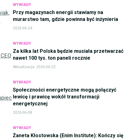
WYWIADY
Przy magazynach energii stawiamy na
murarstwo tam, gdzie powinna być inżynieria
2026-06-24
WYWIADY
Za kilka lat Polska będzie musiała przetwarzać
nawet 100 tys. ton paneli rocznie
Aktualizacja:
2026-06-22
WYWIADY
Społeczności energetyczne mogą połączyć
lewicę i prawicę wokół transformacji
energetycznej
2026-06-08
WYWIADY
Żaneta Kłostowska (Enim Institute): Kończy się