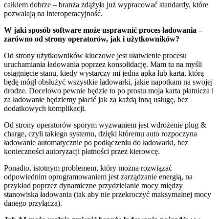
całkiem dobrze – branża zdążyła już wypracować standardy, które
pozwalają na interoperacyjność.
W jaki sposób software może usprawnić proces ładowania –
zarówno od strony operatorów, jak i użytkowników?
Od strony użytkowników kluczowe jest ułatwienie procesu
uruchamiania ładowania poprzez konsolidację. Mam tu na myśli
osiągnięcie stanu, kiedy wystarczy mi jedna apka lub karta, którą
będę mógł obsłużyć wszystkie ładowarki, jakie napotkam na swojej
drodze. Docelowo pewnie będzie to po prostu moja karta płatnicza i
za ładowanie będziemy płacić jak za każdą inną usługę, bez
dodatkowych komplikacji.
Od strony operatorów sporym wyzwaniem jest wdrożenie plug &
charge, czyli takiego systemu, dzięki któremu auto rozpoczyna
ładowanie automatycznie po podłączeniu do ładowarki, bez
konieczności autoryzacji płatności przez kierowcę.
Ponadto, istotnym problemem, który można rozwiązać
odpowiednim oprogramowaniem jest zarządzanie energią, na
przykład poprzez dynamiczne przydzielanie mocy między
stanowiska ładowania (tak aby nie przekroczyć maksymalnej mocy
danego przyłącza).