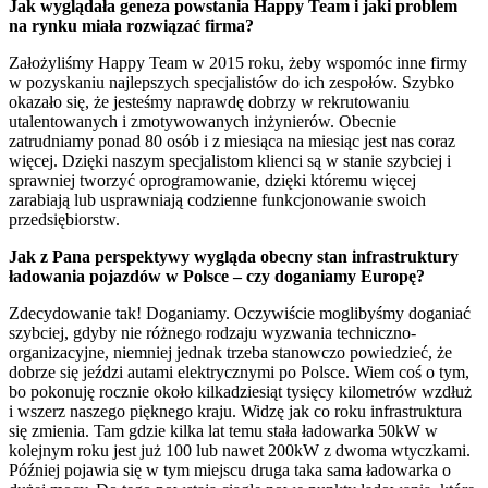
Jak wyglądała geneza powstania Happy Team i jaki problem
na rynku miała rozwiązać firma?
Założyliśmy Happy Team w 2015 roku, żeby wspomóc inne firmy
w pozyskaniu najlepszych specjalistów do ich zespołów. Szybko
okazało się, że jesteśmy naprawdę dobrzy w rekrutowaniu
utalentowanych i zmotywowanych inżynierów. Obecnie
zatrudniamy ponad 80 osób i z miesiąca na miesiąc jest nas coraz
więcej. Dzięki naszym specjalistom klienci są w stanie szybciej i
sprawniej tworzyć oprogramowanie, dzięki któremu więcej
zarabiają lub usprawniają codzienne funkcjonowanie swoich
przedsiębiorstw.
Jak z Pana perspektywy wygląda obecny stan infrastruktury
ładowania pojazdów w Polsce – czy doganiamy Europę?
Zdecydowanie tak! Doganiamy. Oczywiście moglibyśmy doganiać
szybciej, gdyby nie różnego rodzaju wyzwania techniczno-
organizacyjne, niemniej jednak trzeba stanowczo powiedzieć, że
dobrze się jeździ autami elektrycznymi po Polsce. Wiem coś o tym,
bo pokonuję rocznie około kilkadziesiąt tysięcy kilometrów wzdłuż
i wszerz naszego pięknego kraju. Widzę jak co roku infrastruktura
się zmienia. Tam gdzie kilka lat temu stała ładowarka 50kW w
kolejnym roku jest już 100 lub nawet 200kW z dwoma wtyczkami.
Później pojawia się w tym miejscu druga taka sama ładowarka o