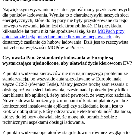
Największym wyzwaniem jest dostępność mocy przyłączeniowych
dla punktów ładowania. Wynika to z charakterystyki naszych sieci
energetycznych, które do tej pory nie były przystosowane do tego
nowego wyzwania jakim jest elektromobilność. Dla przykładu,
kilkanaście lat temu nikt nie spodziewał się, że na
MOPach przy
autostradzie będą potrzebne moce liczone w megawatach,
aby
dostarczyć zasilanie do hubów ładowania. Dziś jest to rzeczywista
potrzeba na większości MOPów w Polsce.
Czy uważa Pan, że standardy ładowania w Europie są
wystarczająco ujednolicone, aby ułatwiać życie kierowcom EV?
Z punktu widzenia kierowców nie ma najmniejszego problemu ze
standaryzacją, bo wszystkie auta sprzedawane w Europie mają
złącze CCS2 (również Tesle). Mamy jeszcze trochę zamieszania z
obsługą różnych sieci ładowania, często nadal potrzebujemy kilku
kart klienta lub aplikacji, żeby mieć pewność, że wszystko zadziała.
Nowe ładowarki możemy już uruchamiać kartami płatniczymi bez
konieczności instalowania aplikacji czy zakładania kont i jest to
krok w dobrą stronę, który odczarowuje elektromobilność dla ludzi,
którzy do tej pory obawiali się, że mogą nie poradzić sobie z
technicznymi aspektami obsługi ładowania.
Z punktu widzenia operatorów stacji ładownia również wygląda to