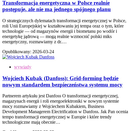
Transformacja energetyczna w Polsce realnie
postępuje, ale nie ma jednego spójnego planu
O strategicznych dylematach transformacji energetycznej w Polsce,
roli Unii Europejskiej w kształtowaniu jej tempa oraz o tym, które
technologie — od magazynów energii i biometanu po wodór i
energetykę jądrową — mogą realnie wzmocnić polski miks
energetyczny, rozmawiamy z dr.…
Opublikowany:
2026-03-24
wywiady
Wojciech Kubak (Danfoss): Grid-forming będzie
nowym standardem bezpieczeństwa systemu mocy
Partnerem artykułu jest Danfoss O transformacji energetycznej,
magazynach energii i roli energoelektroniki w nowym systemie
mocy rozmawiamy z Wojciechem Kubakiem, Business
Development Managerem Electrification w Danfoss. Jak Pan ocenia
tempo transformacji energetycznej w Europie i które trendy
technologiczne mają obecnie…