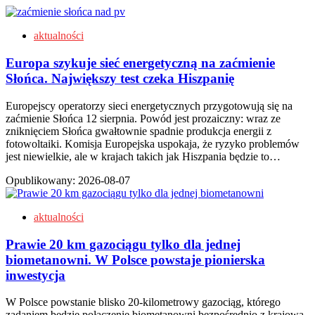
aktualności
Europa szykuje sieć energetyczną na zaćmienie
Słońca. Największy test czeka Hiszpanię
Europejscy operatorzy sieci energetycznych przygotowują się na
zaćmienie Słońca 12 sierpnia. Powód jest prozaiczny: wraz ze
zniknięciem Słońca gwałtownie spadnie produkcja energii z
fotowoltaiki. Komisja Europejska uspokaja, że ryzyko problemów
jest niewielkie, ale w krajach takich jak Hiszpania będzie to…
Opublikowany:
2026-08-07
aktualności
Prawie 20 km gazociągu tylko dla jednej
biometanowni. W Polsce powstaje pionierska
inwestycja
W Polsce powstanie blisko 20-kilometrowy gazociąg, którego
zadaniem będzie połączenie biometanowni bezpośrednio z krajową