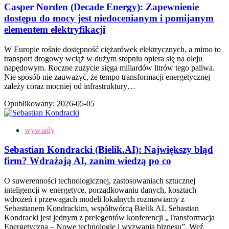
Casper Norden (Decade Energy): Zapewnienie
dostępu do mocy jest niedocenianym i pomijanym
elementem elektryfikacji
W Europie rośnie dostępność ciężarówek elektrycznych, a mimo to
transport drogowy wciąż w dużym stopniu opiera się na oleju
napędowym. Roczne zużycie sięga miliardów litrów tego paliwa.
Nie sposób nie zauważyć, że tempo transformacji energetycznej
zależy coraz mocniej od infrastruktury…
Opublikowany:
2026-05-05
wywiady
Sebastian Kondracki (Bielik.AI): Największy błąd
firm? Wdrażają AI, zanim wiedzą po co
O suwerenności technologicznej, zastosowaniach sztucznej
inteligencji w energetyce, porządkowaniu danych, kosztach
wdrożeń i przewagach modeli lokalnych rozmawiamy z
Sebastianem Kondrackim, współtwórcą Bielik AI. Sebastian
Kondracki jest jednym z prelegentów konferencji „Transformacja
Energetyczna – Nowe technologie i wyzwania biznesu”. Weź