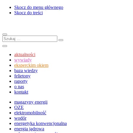
Skocz do menu głównego
Skocz do treści
Menu
Szukaj:
Szukaj
Szukaj
aktualności
wywiady
eksperckim okiem
baza wiedzy
felietony
raporty
o nas
kontakt
magazyny energii
OZE
elektromobilność
wodór
energetyka konwencjonalna
energia jądrowa