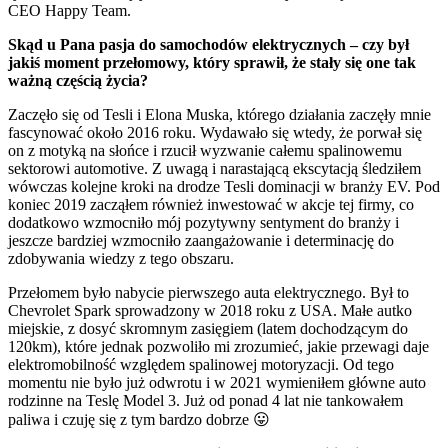
CEO Happy Team.
Skąd u Pana pasja do samochodów elektrycznych – czy był
jakiś moment przełomowy, który sprawił, że stały się one tak
ważną częścią życia?
Zaczęło się od Tesli i Elona Muska, którego działania zaczęły mnie
fascynować około 2016 roku. Wydawało się wtedy, że porwał się
on z motyką na słońce i rzucił wyzwanie całemu spalinowemu
sektorowi automotive. Z uwagą i narastającą ekscytacją śledziłem
wówczas kolejne kroki na drodze Tesli dominacji w branży EV. Pod
koniec 2019 zacząłem również inwestować w akcje tej firmy, co
dodatkowo wzmocniło mój pozytywny sentyment do branży i
jeszcze bardziej wzmocniło zaangażowanie i determinację do
zdobywania wiedzy z tego obszaru.
Przełomem było nabycie pierwszego auta elektrycznego. Był to
Chevrolet Spark sprowadzony w 2018 roku z USA. Małe autko
miejskie, z dosyć skromnym zasięgiem (latem dochodzącym do
120km), które jednak pozwoliło mi zrozumieć, jakie przewagi daje
elektromobilność względem spalinowej motoryzacji. Od tego
momentu nie było już odwrotu i w 2021 wymieniłem główne auto
rodzinne na Teslę Model 3. Już od ponad 4 lat nie tankowałem
paliwa i czuję się z tym bardzo dobrze 😛