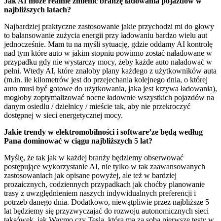
Jak AI może realnie zmienić branżę ładowania pojazdów w
najbliższych latach?
Najbardziej praktyczne zastosowanie jakie przychodzi mi do głowy
to balansowanie zużycia energii przy ładowaniu bardzo wielu aut
jednocześnie. Mam tu na myśli sytuację, gdzie oddamy AI kontrolę
nad tym które auto w jakim stopniu powinno zostać naładowane w
przypadku gdy nie wystarczy mocy, żeby każde auto naładować w
pełni. Wtedy AI, które znałoby plany każdego z użytkowników auta
(m.in. ile kilometrów jest do przejechania kolejnego dnia, o której
auto musi być gotowe do użytkowania, jaka jest krzywa ładowania),
mogłoby zoptymalizować nocne ładownie wszystkich pojazdów na
danym osiedlu / dzielnicy / mieście tak, aby nie przekroczyć
dostępnej w sieci energetycznej mocy.
Jakie trendy w elektromobilności i software’ze będą według
Pana dominować w ciągu najbliższych 5 lat?
Myślę, że tak jak w każdej branży będziemy obserwować
postępujące wykorzystanie AI, nie tylko w tak zaawansowanych
zastosowaniach jak opisane powyżej, ale też w bardziej
prozaicznych, codziennych przypadkach jak choćby planowanie
trasy z uwzględnieniem naszych indywidualnych preferencji i
potrzeb danego dnia. Dodatkowo, niewątpliwie przez najbliższe 5
lat będziemy się przyzwyczajać do rozwoju autonomicznych sieci
taksówek, jak Waymo czy Tesla, która ma za sobą pierwsze testy w