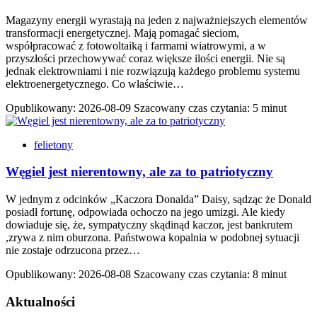
Magazyny energii wyrastają na jeden z najważniejszych elementów
transformacji energetycznej. Mają pomagać sieciom,
współpracować z fotowoltaiką i farmami wiatrowymi, a w
przyszłości przechowywać coraz większe ilości energii. Nie są
jednak elektrowniami i nie rozwiązują każdego problemu systemu
elektroenergetycznego. Co właściwie…
Opublikowany:
2026-08-09
Szacowany czas czytania: 5 minut
felietony
Węgiel jest nierentowny, ale za to patriotyczny
W jednym z odcinków „Kaczora Donalda” Daisy, sądząc że Donald
posiadł fortunę, odpowiada ochoczo na jego umizgi. Ale kiedy
dowiaduje się, że, sympatyczny skądinąd kaczor, jest bankrutem
,zrywa z nim oburzona. Państwowa kopalnia w podobnej sytuacji
nie zostaje odrzucona przez…
Opublikowany:
2026-08-08
Szacowany czas czytania: 8 minut
Aktualności