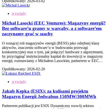
Opublikowany:
2026-03-02
wywiady
Michał Lasocki (EEC Ventures): Magazyny energii?
Bez software’u gramy w warcaby, a z software’em
zaczynamy grać w szachy
O rosnącej roli magazynów energii (BESS) jako odrębnej klasy
aktywów, znaczeniu software’u w budowaniu przewagi
konkurencyjnej oraz o tym, jak połączyć hardware z algorytmami,
by przyciągnąć instytucjonalny kapitał do inwestycji w magazyny
energii, rozmawiamy z Michałem Lasockim, partnerem w EEC…
Opublikowany:
2026-02-20
wywiady
Jakub Kępka (ESIX): za kulisami projektu
Magazyn Energii Jedwabno 150MW/300MWh
Partnerem publikacji jest ESIX Dynamiczny rozwój sektora