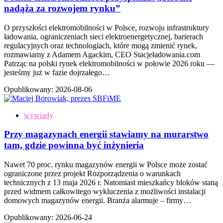
nadąża za rozwojem rynku”
O przyszłości elektromobilności w Polsce, rozwoju infrastruktury
ładowania, ograniczeniach sieci elektroenergetycznej, barierach
regulacyjnych oraz technologiach, które mogą zmienić rynek,
rozmawiamy z Adamem Agackim, CEO Stacjeładowania.com
Patrząc na polski rynek elektromobilności w połowie 2026 roku —
jesteśmy już w fazie dojrzałego…
Opublikowany:
2026-08-06
wywiady
Przy magazynach energii stawiamy na murarstwo
tam, gdzie powinna być inżynieria
Nawet 70 proc. rynku magazynów energii w Polsce może zostać
ograniczone przez projekt Rozporządzenia o warunkach
technicznych z 13 maja 2026 r. Natomiast mieszkańcy bloków staną
przed widmem całkowitego wykluczenia z możliwości instalacji
domowych magazynów energii. Branża alarmuje – firmy…
Opublikowany:
2026-06-24