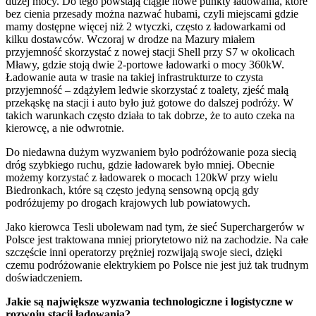
dużej mocy. Do tego powstają ciągle nowe punkty ładowania, które
bez cienia przesady można nazwać hubami, czyli miejscami gdzie
mamy dostępne więcej niż 2 wtyczki, często z ładowarkami od
kilku dostawców. Wczoraj w drodze na Mazury miałem
przyjemność skorzystać z nowej stacji Shell przy S7 w okolicach
Mławy, gdzie stoją dwie 2-portowe ładowarki o mocy 360kW.
Ładowanie auta w trasie na takiej infrastrukturze to czysta
przyjemność – zdążyłem ledwie skorzystać z toalety, zjeść małą
przekąskę na stacji i auto było już gotowe do dalszej podróży. W
takich warunkach często działa to tak dobrze, że to auto czeka na
kierowcę, a nie odwrotnie.
Do niedawna dużym wyzwaniem było podróżowanie poza siecią
dróg szybkiego ruchu, gdzie ładowarek było mniej. Obecnie
możemy korzystać z ładowarek o mocach 120kW przy wielu
Biedronkach, które są często jedyną sensowną opcją gdy
podróżujemy po drogach krajowych lub powiatowych.
Jako kierowca Tesli ubolewam nad tym, że sieć Superchargerów w
Polsce jest traktowana mniej priorytetowo niż na zachodzie. Na całe
szczęście inni operatorzy prężniej rozwijają swoje sieci, dzięki
czemu podróżowanie elektrykiem po Polsce nie jest już tak trudnym
doświadczeniem.
Jakie są największe wyzwania technologiczne i logistyczne w
rozwoju stacji ładowania?