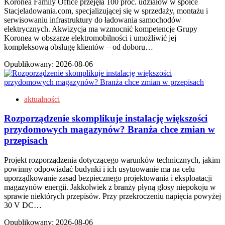
Koronea Family Office przejęła 100 proc. udziałów w spółce
Stacjeladowania.com, specjalizującej się w sprzedaży, montażu i
serwisowaniu infrastruktury do ładowania samochodów
elektrycznych. Akwizycja ma wzmocnić kompetencje Grupy
Koronea w obszarze elektromobilności i umożliwić jej
kompleksową obsługę klientów – od doboru…
Opublikowany:
2026-08-06
aktualności
Rozporządzenie skomplikuje instalację większości
przydomowych magazynów? Branża chce zmian w
przepisach
Projekt rozporządzenia dotyczącego warunków technicznych, jakim
powinny odpowiadać budynki i ich usytuowanie ma na celu
uporządkowanie zasad bezpiecznego projektowania i eksploatacji
magazynów energii. Jakkolwiek z branży płyną głosy niepokoju w
sprawie niektórych przepisów. Przy przekroczeniu napięcia powyżej
30 V DC…
Opublikowany:
2026-08-06