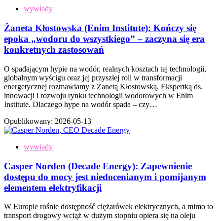
wywiady
Żaneta Kłostowska (Enim Institute): Kończy się
epoka „wodoru do wszystkiego” – zaczyna się era
konkretnych zastosowań
O spadającym hypie na wodór, realnych kosztach tej technologii,
globalnym wyścigu oraz jej przyszłej roli w transformacji
energetycznej rozmawiamy z Żanetą Kłostowską, Ekspertką ds.
innowacji i rozwoju rynku technologii wodorowych w Enim
Institute. Dlaczego hype na wodór spada – czy…
Opublikowany:
2026-05-13
wywiady
Casper Norden (Decade Energy): Zapewnienie
dostępu do mocy jest niedocenianym i pomijanym
elementem elektryfikacji
W Europie rośnie dostępność ciężarówek elektrycznych, a mimo to
transport drogowy wciąż w dużym stopniu opiera się na oleju