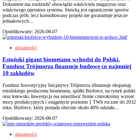
Dokument ma rozdzielić obowiązki właściciela magazynu oraz
właściwego operatora systemu. Stawką jest ograniczenie sporów
podczas prób, lecz konsultowany projekt nie gwarantuje jeszcze
jednakowych…
Opublikowany:
2026-08-07
aktualności
Estoński gigant biometanu wchodzi do Polski.
Fundusz Trójmorza finansuje budowę co najmniej
10 zakładów
Fundusz Inwestycyjny Inicjatywy Trójmorza sfinansuje ekspansję
estońskiego producenta biometanu, spółki Bioforce, na rynek polski
oraz łotewski. Inwestycja ma umożliwić firmie czterokrotny wzrost
mocy produkcyjnych i osiągnięcie poziomu 1 TWh rocznie do 2032
roku. Bioforce, który posiada obecnie około 40% udziału…
Opublikowany:
2026-08-07
aktualności