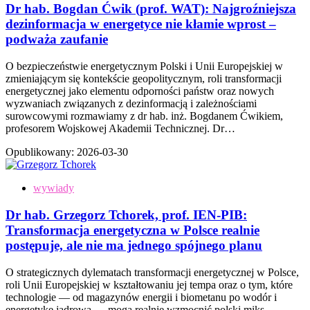
Dr hab. Bogdan Ćwik (prof. WAT): Najgroźniejsza
dezinformacja w energetyce nie kłamie wprost –
podważa zaufanie
O bezpieczeństwie energetycznym Polski i Unii Europejskiej w
zmieniającym się kontekście geopolitycznym, roli transformacji
energetycznej jako elementu odporności państw oraz nowych
wyzwaniach związanych z dezinformacją i zależnościami
surowcowymi rozmawiamy z dr hab. inż. Bogdanem Ćwikiem,
profesorem Wojskowej Akademii Technicznej. Dr…
Opublikowany:
2026-03-30
wywiady
Dr hab. Grzegorz Tchorek, prof. IEN-PIB:
Transformacja energetyczna w Polsce realnie
postępuje, ale nie ma jednego spójnego planu
O strategicznych dylematach transformacji energetycznej w Polsce,
roli Unii Europejskiej w kształtowaniu jej tempa oraz o tym, które
technologie — od magazynów energii i biometanu po wodór i
energetykę jądrową — mogą realnie wzmocnić polski miks