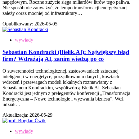
napędowym. Roczne zużycie sięga miliardów litrów tego paliwa.
Nie sposób nie zauważyć, że tempo transformacji energetycznej
zależy coraz mocniej od infrastruktury…
Opublikowany:
2026-05-05
wywiady
Sebastian Kondracki (Bielik.AI): Największy błąd
firm? Wdrażają AI, zanim wiedzą po co
O suwerenności technologicznej, zastosowaniach sztucznej
inteligencji w energetyce, porządkowaniu danych, kosztach
wdrożeń i przewagach modeli lokalnych rozmawiamy z
Sebastianem Kondrackim, współtwórcą Bielik AI. Sebastian
Kondracki jest jednym z prelegentów konferencji „Transformacja
Energetyczna – Nowe technologie i wyzwania biznesu”. Weź
udział:…
Aktualizacja:
2026-05-29
wywiady