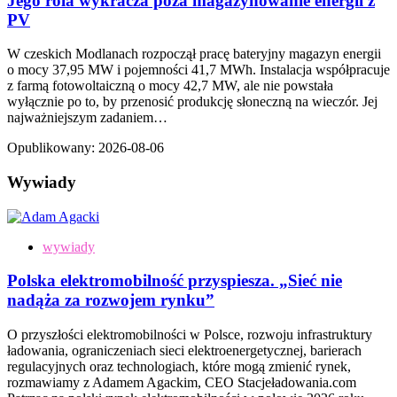
Jego rola wykracza poza magazynowanie energii z
PV
W czeskich Modlanach rozpoczął pracę bateryjny magazyn energii
o mocy 37,95 MW i pojemności 41,7 MWh. Instalacja współpracuje
z farmą fotowoltaiczną o mocy 42,7 MW, ale nie powstała
wyłącznie po to, by przenosić produkcję słoneczną na wieczór. Jej
najważniejszym zadaniem…
Opublikowany:
2026-08-06
Wywiady
wywiady
Polska elektromobilność przyspiesza. „Sieć nie
nadąża za rozwojem rynku”
O przyszłości elektromobilności w Polsce, rozwoju infrastruktury
ładowania, ograniczeniach sieci elektroenergetycznej, barierach
regulacyjnych oraz technologiach, które mogą zmienić rynek,
rozmawiamy z Adamem Agackim, CEO Stacjeładowania.com