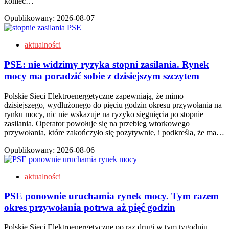
koniec…
Opublikowany:
2026-08-07
aktualności
PSE: nie widzimy ryzyka stopni zasilania. Rynek
mocy ma poradzić sobie z dzisiejszym szczytem
Polskie Sieci Elektroenergetyczne zapewniają, że mimo
dzisiejszego, wydłużonego do pięciu godzin okresu przywołania na
rynku mocy, nic nie wskazuje na ryzyko sięgnięcia po stopnie
zasilania. Operator powołuje się na przebieg wtorkowego
przywołania, które zakończyło się pozytywnie, i podkreśla, że ma…
Opublikowany:
2026-08-06
aktualności
PSE ponownie uruchamia rynek mocy. Tym razem
okres przywołania potrwa aż pięć godzin
Polskie Sieci Elektroenergetyczne po raz drugi w tym tygodniu