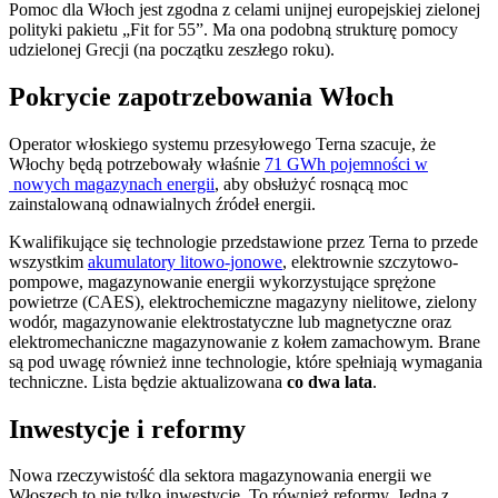
Pomoc dla Włoch jest zgodna z celami unijnej europejskiej zielonej
polityki pakietu „Fit for 55”. Ma ona podobną strukturę pomocy
udzielonej Grecji (na początku zeszłego roku).
Pokrycie zapotrzebowania Włoch
Operator włoskiego systemu przesyłowego Terna szacuje, że
Włochy będą potrzebowały właśnie
71 GWh pojemności w
nowych magazynach energii
, aby obsłużyć rosnącą moc
zainstalowaną odnawialnych źródeł energii.
Kwalifikujące się technologie przedstawione przez Terna to przede
wszystkim
akumulatory litowo-jonowe
, elektrownie szczytowo-
pompowe, magazynowanie energii wykorzystujące sprężone
powietrze (CAES), elektrochemiczne magazyny nielitowe, zielony
wodór, magazynowanie elektrostatyczne lub magnetyczne oraz
elektromechaniczne magazynowanie z kołem zamachowym. Brane
są pod uwagę również inne technologie, które spełniają wymagania
techniczne. Lista będzie aktualizowana
co dwa lata
.
Inwestycje i reformy
Nowa rzeczywistość dla sektora magazynowania energii we
Włoszech to nie tylko inwestycje. To również reformy. Jedną z