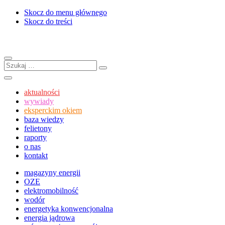
Skocz do menu głównego
Skocz do treści
Menu
Szukaj:
Szukaj
Szukaj
aktualności
wywiady
eksperckim okiem
baza wiedzy
felietony
raporty
o nas
kontakt
magazyny energii
OZE
elektromobilność
wodór
energetyka konwencjonalna
energia jądrowa