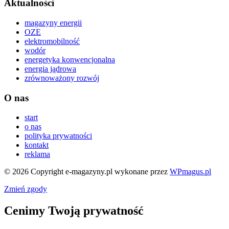
Aktualności
magazyny energii
OZE
elektromobilność
wodór
energetyka konwencjonalna
energia jądrowa
zrównoważony rozwój
O nas
start
o nas
polityka prywatności
kontakt
reklama
© 2026 Copyright e-magazyny.pl
wykonane przez
WPmagus.pl
Zmień zgody
Cenimy Twoją prywatność