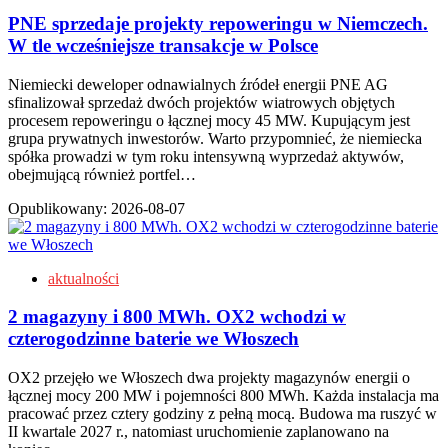
PNE sprzedaje projekty repoweringu w Niemczech.
W tle wcześniejsze transakcje w Polsce
Niemiecki deweloper odnawialnych źródeł energii PNE AG
sfinalizował sprzedaż dwóch projektów wiatrowych objętych
procesem repoweringu o łącznej mocy 45 MW. Kupującym jest
grupa prywatnych inwestorów. Warto przypomnieć, że niemiecka
spółka prowadzi w tym roku intensywną wyprzedaż aktywów,
obejmującą również portfel…
Opublikowany:
2026-08-07
aktualności
2 magazyny i 800 MWh. OX2 wchodzi w
czterogodzinne baterie we Włoszech
OX2 przejęło we Włoszech dwa projekty magazynów energii o
łącznej mocy 200 MW i pojemności 800 MWh. Każda instalacja ma
pracować przez cztery godziny z pełną mocą. Budowa ma ruszyć w
II kwartale 2027 r., natomiast uruchomienie zaplanowano na