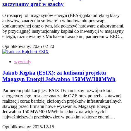
zaczynamy grać w szachy
O rosnącej roli magazynów energii (BESS) jako odrębnej klasy
aktywów, znaczeniu software’u w budowaniu przewagi
konkurencyjnej oraz o tym, jak połączyć hardware z algorytmami,
by przyciągnąć instytucjonalny kapitał do inwestycji w magazyny
energii, rozmawiamy z Michałem Lasockim, partnerem w EEC…
Opublikowany:
2026-02-20
wywiady
Jakub Kępka (ESIX): za kulisami projektu
Magazyn Energii Jedwabno 150MW/300MWh
Partnerem publikacji jest ESIX Dynamiczny rozwój sektora
energetycznego, rosnące znaczenie OZE oraz potrzeba sprawnej
realizacji coraz bardziej złożonych projektów infrastrukturalnych
stawiają przed firmami nowe wyzwania. Magazyn Energii
Jedwabno 150 MW/300 MWh to jedno z największych i
najważniejszych przedsięwzięć w polskim sektorze energii…
Opublikowany:
2025-12-15