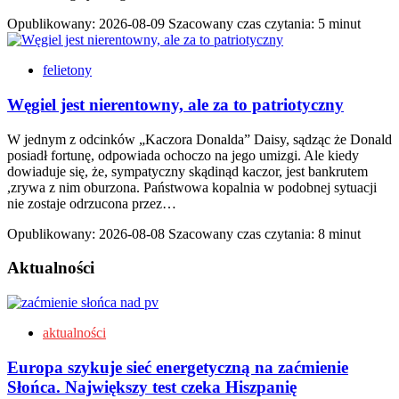
Opublikowany:
2026-08-09
Szacowany czas czytania: 5 minut
felietony
Węgiel jest nierentowny, ale za to patriotyczny
W jednym z odcinków „Kaczora Donalda” Daisy, sądząc że Donald
posiadł fortunę, odpowiada ochoczo na jego umizgi. Ale kiedy
dowiaduje się, że, sympatyczny skądinąd kaczor, jest bankrutem
,zrywa z nim oburzona. Państwowa kopalnia w podobnej sytuacji
nie zostaje odrzucona przez…
Opublikowany:
2026-08-08
Szacowany czas czytania: 8 minut
Aktualności
aktualności
Europa szykuje sieć energetyczną na zaćmienie
Słońca. Największy test czeka Hiszpanię