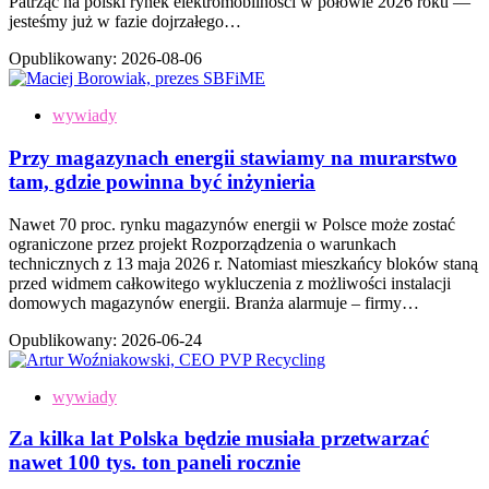
Patrząc na polski rynek elektromobilności w połowie 2026 roku —
jesteśmy już w fazie dojrzałego…
Opublikowany:
2026-08-06
wywiady
Przy magazynach energii stawiamy na murarstwo
tam, gdzie powinna być inżynieria
Nawet 70 proc. rynku magazynów energii w Polsce może zostać
ograniczone przez projekt Rozporządzenia o warunkach
technicznych z 13 maja 2026 r. Natomiast mieszkańcy bloków staną
przed widmem całkowitego wykluczenia z możliwości instalacji
domowych magazynów energii. Branża alarmuje – firmy…
Opublikowany:
2026-06-24
wywiady
Za kilka lat Polska będzie musiała przetwarzać
nawet 100 tys. ton paneli rocznie