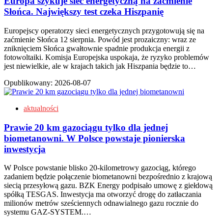
Europa szykuje sieć energetyczną na zaćmienie
Słońca. Największy test czeka Hiszpanię
Europejscy operatorzy sieci energetycznych przygotowują się na
zaćmienie Słońca 12 sierpnia. Powód jest prozaiczny: wraz ze
zniknięciem Słońca gwałtownie spadnie produkcja energii z
fotowoltaiki. Komisja Europejska uspokaja, że ryzyko problemów
jest niewielkie, ale w krajach takich jak Hiszpania będzie to…
Opublikowany:
2026-08-07
aktualności
Prawie 20 km gazociągu tylko dla jednej
biometanowni. W Polsce powstaje pionierska
inwestycja
W Polsce powstanie blisko 20-kilometrowy gazociąg, którego
zadaniem będzie połączenie biometanowni bezpośrednio z krajową
siecią przesyłową gazu. BZK Energy podpisało umowę z giełdową
spółką TESGAS. Inwestycja ma otworzyć drogę do zatłaczania
milionów metrów sześciennych odnawialnego gazu rocznie do
systemu GAZ-SYSTEM.…