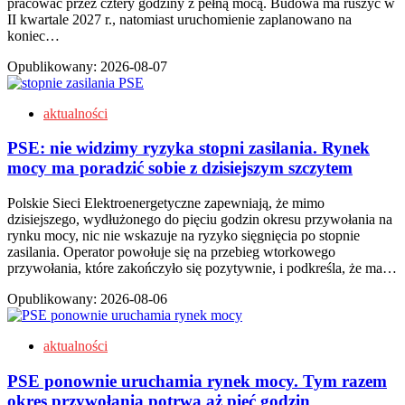
pracować przez cztery godziny z pełną mocą. Budowa ma ruszyć w
II kwartale 2027 r., natomiast uruchomienie zaplanowano na
koniec…
Opublikowany:
2026-08-07
aktualności
PSE: nie widzimy ryzyka stopni zasilania. Rynek
mocy ma poradzić sobie z dzisiejszym szczytem
Polskie Sieci Elektroenergetyczne zapewniają, że mimo
dzisiejszego, wydłużonego do pięciu godzin okresu przywołania na
rynku mocy, nic nie wskazuje na ryzyko sięgnięcia po stopnie
zasilania. Operator powołuje się na przebieg wtorkowego
przywołania, które zakończyło się pozytywnie, i podkreśla, że ma…
Opublikowany:
2026-08-06
aktualności
PSE ponownie uruchamia rynek mocy. Tym razem
okres przywołania potrwa aż pięć godzin