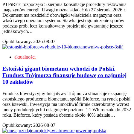
PTPiREE rozpoczęło 5 sierpnia konsultacje procedury testowania
magazynów energii. Uwagi można składać do 27 sierpnia 2026 r.
Dokument ma rozdzielić obowiązki właściciela magazynu oraz
właściwego operatora systemu. Stawką jest ograniczenie sporów
podczas prób, lecz konsultowany projekt nie gwarantuje jeszcze
jednakowych…
Opublikowany:
2026-08-07
aktualności
Estoński gigant biometanu wchodzi do Polski.
Fundusz Trójmorza finansuje budowę co najmniej
10 zakładów
Fundusz Inwestycyjny Inicjatywy Trójmorza sfinansuje ekspansję
estońskiego producenta biometanu, spółki Bioforce, na rynek polski
oraz łotewski. Inwestycja ma umożliwić firmie czterokrotny wzrost
mocy produkcyjnych i osiągnięcie poziomu 1 TWh rocznie do 2032
roku. Bioforce, który posiada obecnie około 40% udziału…
Opublikowany:
2026-08-07