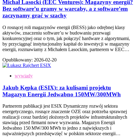
Michał Lasocki (EEC Ventures): Magazyny energii?
Bez software’u gramy w warcaby, a z software’em
zaczynamy grać w szachy
O rosnącej roli magazynów energii (BESS) jako odrębnej klasy
aktywów, znaczeniu software’u w budowaniu przewagi
konkurencyjnej oraz o tym, jak połączyć hardware z algorytmami,
by przyciągnąć instytucjonalny kapitał do inwestycji w magazyny
energii, rozmawiamy z Michałem Lasockim, partnerem w EEC…
Opublikowany:
2026-02-20
wywiady
Jakub Kępka (ESIX): za kulisami projektu
Magazyn Energii Jedwabno 150MW/300MWh
Partnerem publikacji jest ESIX Dynamiczny rozwój sektora
energetycznego, rosnące znaczenie OZE oraz potrzeba sprawnej
realizacji coraz bardziej złożonych projektów infrastrukturalnych
stawiają przed firmami nowe wyzwania. Magazyn Energii
Jedwabno 150 MW/300 MWh to jedno z największych i
najważniejszych przedsięwzięć w polskim sektorze energii…