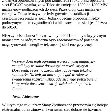
Z danych opublikowanych pod koniec 2021 roku przez operatora
sieci ERCOT wynika, że w Teksasie istnieje od 1300 do 1800 MW
magazynów podłączonych do sieci. Przez długi czas magazyny
energii w Teksasie używane były gównie do stabilizacji
częstotliwości prądu w sieci. Jednak obecnie proporcja między
podtrzymywaniem częstotliwości a bilansowaniem sieci jest bliższa
do 50:50.
Niszczycielska burza śnieżna w lutym 2021 roku była krytycznym
momentem, w którym można było zademonstrować potencjał
magazynowania energii w teksańskiej sieci energetycznej.
Wszyscy dostrzegli ogromną wartość, jaką magazyny
energii były w stanie dostarczyć w czasie kryzysu.
Dostrzegli, że jest to zasób, który zapewnia lokalną
stabilność. Na którym można polegać w zakresie
świadczenia różnych usług, gdy sieć tego potrzebuje. I
który może dostosować swoje działania do potrzeb
chwili.
Jason Abiecunas
W lutym tego roku przez Stany Zjednoczone przetoczyła się kolejna
ekstremalna burza zimowa. Tym razem sieć dobrze się trzymała,