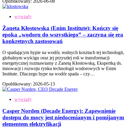
Opublikowany:
2026-06-08
wywiady
Żaneta Kłostowska (Enim Institute): Kończy się
epoka „wodoru do wszystkiego” – zaczyna się era
konkretnych zastosowań
O spadającym hypie na wodór, realnych kosztach tej technologii,
globalnym wyścigu oraz jej przyszłej roli w transformacji
energetycznej rozmawiamy z Żanetą Kłostowską, Ekspertką ds.
innowacji i rozwoju rynku technologii wodorowych w Enim
Institute. Dlaczego hype na wodór spada – czy…
Opublikowany:
2026-05-13
wywiady
Casper Norden (Decade Energy): Zapewnienie
dostępu do mocy jest niedocenianym i pomijanym
elementem elektryfikacji