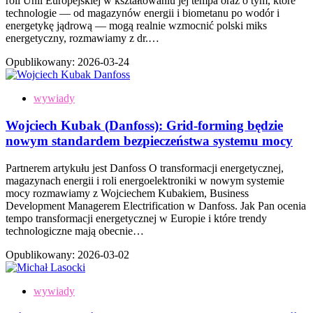
roli Unii Europejskiej w kształtowaniu jej tempa oraz o tym, które
technologie — od magazynów energii i biometanu po wodór i
energetykę jądrową — mogą realnie wzmocnić polski miks
energetyczny, rozmawiamy z dr.…
Opublikowany:
2026-03-24
wywiady
Wojciech Kubak (Danfoss): Grid-forming będzie
nowym standardem bezpieczeństwa systemu mocy
Partnerem artykułu jest Danfoss O transformacji energetycznej,
magazynach energii i roli energoelektroniki w nowym systemie
mocy rozmawiamy z Wojciechem Kubakiem, Business
Development Managerem Electrification w Danfoss. Jak Pan ocenia
tempo transformacji energetycznej w Europie i które trendy
technologiczne mają obecnie…
Opublikowany:
2026-03-02
wywiady