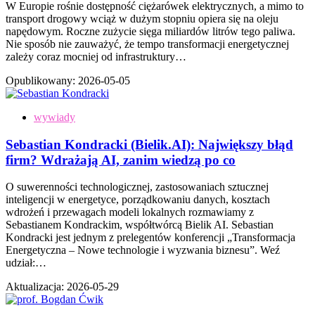
W Europie rośnie dostępność ciężarówek elektrycznych, a mimo to
transport drogowy wciąż w dużym stopniu opiera się na oleju
napędowym. Roczne zużycie sięga miliardów litrów tego paliwa.
Nie sposób nie zauważyć, że tempo transformacji energetycznej
zależy coraz mocniej od infrastruktury…
Opublikowany:
2026-05-05
wywiady
Sebastian Kondracki (Bielik.AI): Największy błąd
firm? Wdrażają AI, zanim wiedzą po co
O suwerenności technologicznej, zastosowaniach sztucznej
inteligencji w energetyce, porządkowaniu danych, kosztach
wdrożeń i przewagach modeli lokalnych rozmawiamy z
Sebastianem Kondrackim, współtwórcą Bielik AI. Sebastian
Kondracki jest jednym z prelegentów konferencji „Transformacja
Energetyczna – Nowe technologie i wyzwania biznesu”. Weź
udział:…
Aktualizacja:
2026-05-29