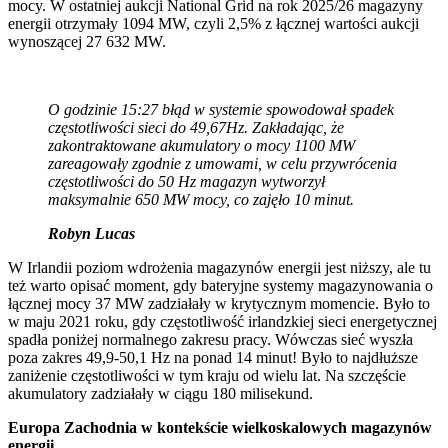
mocy. W ostatniej aukcji National Grid na rok 2025/26 magazyny
energii otrzymały 1094 MW, czyli 2,5% z łącznej wartości aukcji
wynoszącej 27 632 MW.
O godzinie 15:27 błąd w systemie spowodował spadek
częstotliwości sieci do 49,67Hz. Zakładając, że
zakontraktowane akumulatory o mocy 1100 MW
zareagowały zgodnie z umowami, w celu przywrócenia
częstotliwości do 50 Hz magazyn wytworzył
maksymalnie 650 MW mocy, co zajęło 10 minut.
Robyn Lucas
W Irlandii poziom wdrożenia magazynów energii jest niższy, ale tu
też warto opisać moment, gdy bateryjne systemy magazynowania o
łącznej mocy 37 MW zadziałały w krytycznym momencie. Było to
w maju 2021 roku, gdy częstotliwość irlandzkiej sieci energetycznej
spadła poniżej normalnego zakresu pracy. Wówczas sieć wyszła
poza zakres 49,9-50,1 Hz na ponad 14 minut! Było to najdłuższe
zaniżenie częstotliwości w tym kraju od wielu lat. Na szczęście
akumulatory zadziałały w ciągu 180 milisekund.
Europa Zachodnia w kontekście wielkoskalowych magazynów
energii