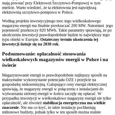
mają powstać przy Elektrowni Szczytowo-Pompowej w tym
mieście. Warto wiedzieć, że ta elektrownia jest największą
elektrownią szczytowo-pompowa w Polsce.
Według projektu inwestycyjnego moc tego wielkoskalowego
magazynu energii ma finalnie przekraczać 200 MW. Natomiast jego
pojemność przekroczy 820 MWh. Takie parametry sprawiają, że po
ukończeniu inwestycji prawdopodobnie będzie to największy tego
typu obiekt w Europie.
Ostateczny termin ukończenia tej
inwestycji datuje się na 2030 rok
.
Podsumowanie: opłacalność stosowania
wielkoskalowych magazynów energii w Polsce i na
świecie
Magazynowanie energii to prawdopodobnie najlepszy sposób na
maksymalne wykorzystanie potencjału OZE i przejście na
gospodarkę niskoemisyjną. Galopujące ceny energii elektrycznej
sprawiają, że magazyny energii w połączeniu z instalacjami do
wytwarzania zielonej energii w końcu zaczęły się opłacać. W
przypadku inwestycji w wielkoskalowe magazyny energii nie tylko
opłacalność, ale również
stabilizacja energetyczna ma wielkie
znaczenie
. Nie ma co kryć, że takie instalacje pochłaniają
milionowe budżety, jednak tylko w ten sposób można realnie