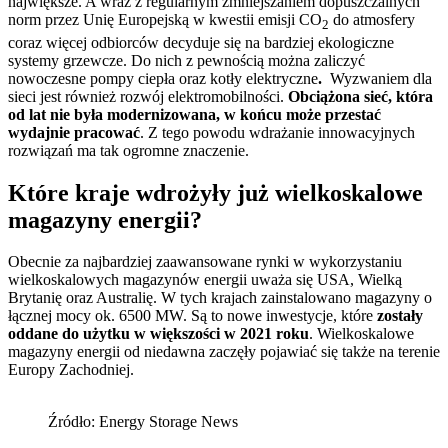
największe. A wraz z regularnym zmniejszaniem dopuszczalnych
norm przez Unię Europejską w kwestii emisji CO
do atmosfery
2
coraz więcej odbiorców decyduje się na bardziej ekologiczne
systemy grzewcze. Do nich z pewnością można zaliczyć
nowoczesne pompy ciepła oraz kotły elektryczne
.
Wyzwaniem dla
sieci jest również rozwój elektromobilności.
Obciążona sieć, która
od lat nie była modernizowana, w końcu może przestać
wydajnie pracować
. Z tego powodu wdrażanie innowacyjnych
rozwiązań ma tak ogromne znaczenie.
Które kraje wdrożyły już wielkoskalowe
magazyny energii?
Obecnie za najbardziej zaawansowane rynki w wykorzystaniu
wielkoskalowych magazynów energii uważa się USA, Wielką
Brytanię oraz Australię. W tych krajach zainstalowano magazyny o
łącznej mocy ok. 6500 MW. Są to nowe inwestycje, które
zostały
oddane do użytku w większości w 2021 roku
. Wielkoskalowe
magazyny energii od niedawna zaczęły pojawiać się także na terenie
Europy Zachodniej.
Źródło: Energy Storage News