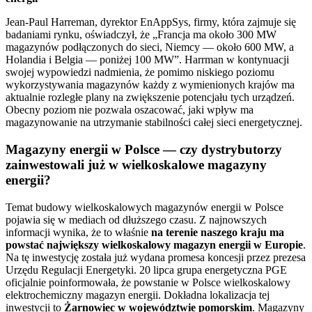
Jean-Paul Harreman, dyrektor EnAppSys, firmy, która zajmuje się
badaniami rynku, oświadczył, że „Francja ma około 300 MW
magazynów podłączonych do sieci, Niemcy — około 600 MW, a
Holandia i Belgia — poniżej 100 MW”. Harrman w kontynuacji
swojej wypowiedzi nadmienia, że pomimo niskiego poziomu
wykorzystywania magazynów każdy z wymienionych krajów ma
aktualnie rozległe plany na zwiększenie potencjału tych urządzeń.
Obecny poziom nie pozwala oszacować, jaki wpływ ma
magazynowanie na utrzymanie stabilności całej sieci energetycznej.
Magazyny energii w Polsce — czy dystrybutorzy
zainwestowali już w wielkoskalowe magazyny
energii?
Temat budowy wielkoskalowych magazynów energii w Polsce
pojawia się w mediach od dłuższego czasu. Z najnowszych
informacji wynika, że to właśnie
na terenie naszego kraju ma
powstać największy wielkoskalowy magazyn energii w Europie
.
Na tę inwestycję została już wydana promesa koncesji przez prezesa
Urzędu Regulacji Energetyki. 20 lipca grupa energetyczna PGE
oficjalnie poinformowała, że powstanie w Polsce wielkoskalowy
elektrochemiczny magazyn energii. Dokładna lokalizacja tej
inwestycji to
Żarnowiec w województwie pomorskim
. Magazyny