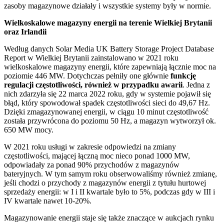
zasoby magazynowe działały i wszystkie systemy były w normie.
Wielkoskalowe magazyny energii na terenie Wielkiej Brytanii
oraz Irlandii
Według danych Solar Media UK Battery Storage Project Database
Report w Wielkiej Brytanii zainstalowano w 2021 roku
wielkoskalowe magazyny energii, które zapewniają łącznie moc na
poziomie 446 MW. Dotychczas pełniły one głównie
funkcję
regulacji częstotliwości, również w przypadku awarii
. Jedna z
nich zdarzyła się 22 marca 2022 roku, gdy w systemie pojawił się
błąd, który spowodował spadek częstotliwości sieci do 49,67 Hz.
Dzięki zmagazynowanej energii, w ciągu 10 minut częstotliwość
została przywrócona do poziomu 50 Hz, a magazyn wytworzył ok.
650 MW mocy.
W 2021 roku usługi w zakresie odpowiedzi na zmiany
częstotliwości, mającej łączną moc nieco ponad 1000 MW,
odpowiadały za ponad 90% przychodów z magazynów
bateryjnych. W tym samym roku obserwowaliśmy również zmianę,
jeśli chodzi o przychody z magazynów energii z tytułu hurtowej
sprzedaży energii: w I i II kwartale było to 5%, podczas gdy w III i
IV kwartale nawet 10-20%.
Magazynowanie energii staje się także znaczące w aukcjach rynku