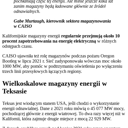
pochłaniają część tej energii. Ale minie jeszcze kilka lat
zanim magazyny będą ładowane głównie ze źródeł
odnawialnych.
Gabe Murtaugh, kierownik sektora magazynowania
w CAISO
Kalifornijskie magazyny energii
regularnie przejmują około 10
procent zapotrzebowania na energię elektryczną
w różnych
odstępach czasu.
CAISO ujawniła też rolę magazynów podczas pożaru Oregon
Bootleg w lipcu 2021 r. Sieć zadysponowała wówczas moc około
1000 MW, aby pomóc w podtrzymaniu oświetlenia po wyłączeniu
trzech linii przesyłowych łączących regiony.
Wielkoskalowe magazyny energii w
Teksasie
Teksas jest wiodącym stanem USA, jeśli chodzi o wykorzystanie
energii odnawialnej. Dane z 2021 roku mówią o 45 077 MW mocy,
pochodzącej głównie z energii wiatrowej. To dwa razy więcej niż w
Kalifornii, która zajmuje drugie miejsce z mocą 22 929 MW.