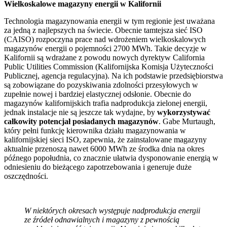
Wielkoskalowe magazyny energii w Kalifornii
Technologia magazynowania energii w tym regionie jest uważana
za jedną z najlepszych na świecie. Obecnie tamtejsza sieć ISO
(CAISO) rozpoczyna prace nad wdrożeniem wielkoskalowych
magazynów energii o pojemności 2700 MWh. Takie decyzje w
Kalifornii są wdrażane z powodu nowych dyrektyw California
Public Utilities Commission (Kalifornijska Komisja Użyteczności
Publicznej, agencja regulacyjna). Na ich podstawie przedsiębiorstwa
są zobowiązane do pozyskiwania zdolności przesyłowych w
zupełnie nowej i bardziej elastycznej odsłonie. Obecnie do
magazynów kalifornijskich trafia nadprodukcja zielonej energii,
jednak instalacje nie są jeszcze tak wydajne, by
wykorzystywać
całkowity potencjał posiadanych magazynów
. Gabe Murtaugh,
który pełni funkcję kierownika działu magazynowania w
kalifornijskiej sieci ISO, zapewnia, że zainstalowane magazyny
aktualnie przenoszą nawet 6000 MWh ze środka dnia na okres
późnego popołudnia, co znacznie ułatwia dysponowanie energią w
odniesieniu do bieżącego zapotrzebowania i generuje duże
oszczędności.
W niektórych okresach występuje nadprodukcja energii
ze źródeł odnawialnych i magazyny z pewnością