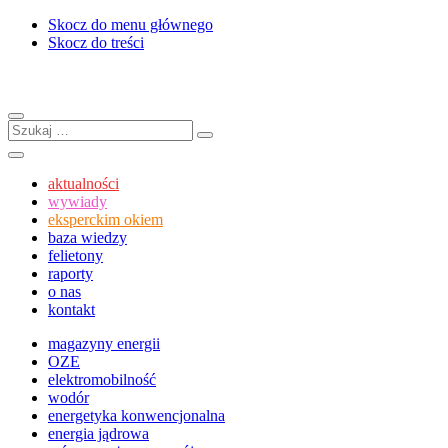
Skocz do menu głównego
Skocz do treści
Menu
Szukaj:
Szukaj
Szukaj
aktualności
wywiady
eksperckim okiem
baza wiedzy
felietony
raporty
o nas
kontakt
magazyny energii
OZE
elektromobilność
wodór
energetyka konwencjonalna
energia jądrowa