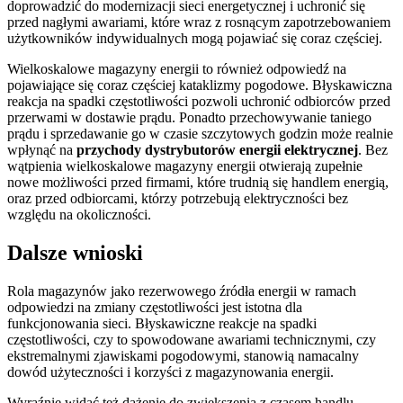
doprowadzić do modernizacji sieci energetycznej i uchronić się
przed nagłymi awariami, które wraz z rosnącym zapotrzebowaniem
użytkowników indywidualnych mogą pojawiać się coraz częściej.
Wielkoskalowe magazyny energii to również odpowiedź na
pojawiające się coraz częściej kataklizmy pogodowe. Błyskawiczna
reakcja na spadki częstotliwości pozwoli uchronić odbiorców przed
przerwami w dostawie prądu. Ponadto przechowywanie taniego
prądu i sprzedawanie go w czasie szczytowych godzin może realnie
wpłynąć na
przychody dystrybutorów energii elektrycznej
. Bez
wątpienia wielkoskalowe magazyny energii otwierają zupełnie
nowe możliwości przed firmami, które trudnią się handlem energią,
oraz przed odbiorcami, którzy potrzebują elektryczności bez
względu na okoliczności.
Dalsze wnioski
Rola magazynów jako rezerwowego źródła energii w ramach
odpowiedzi na zmiany częstotliwości jest istotna dla
funkcjonowania sieci. Błyskawiczne reakcje na spadki
częstotliwości, czy to spowodowane awariami technicznymi, czy
ekstremalnymi zjawiskami pogodowymi, stanowią namacalny
dowód użyteczności i korzyści z magazynowania energii.
Wyraźnie widać też dążenie do zwiększenia z czasem handlu