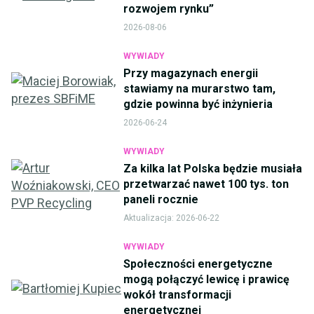
rozwojem rynku”
2026-08-06
WYWIADY
Przy magazynach energii
stawiamy na murarstwo tam,
gdzie powinna być inżynieria
2026-06-24
WYWIADY
Za kilka lat Polska będzie musiała
przetwarzać nawet 100 tys. ton
paneli rocznie
Aktualizacja:
2026-06-22
WYWIADY
Społeczności energetyczne
mogą połączyć lewicę i prawicę
wokół transformacji
energetycznej