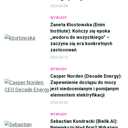
2026-06-08
WYWIADY
Żaneta Kłostowska (Enim
Institute): Kończy się epoka
„wodoru do wszystkiego” –
zaczyna się era konkretnych
zastosowań
2026-05-13
WYWIADY
Casper Norden (Decade Energy):
Zapewnienie dostępu do mocy
jest niedocenianym i pomijanym
elementem elektryfikacji
2026-05-05
WYWIADY
Sebastian Kondracki (Bielik.AI):
Największy błąd firm? Wdrażają