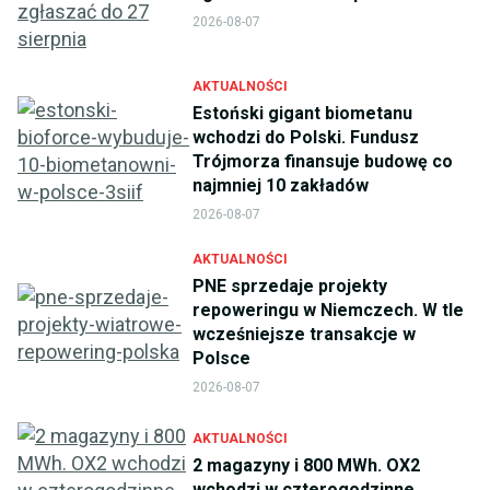
2026-08-07
AKTUALNOŚCI
Estoński gigant biometanu
wchodzi do Polski. Fundusz
Trójmorza finansuje budowę co
najmniej 10 zakładów
2026-08-07
AKTUALNOŚCI
PNE sprzedaje projekty
repoweringu w Niemczech. W tle
wcześniejsze transakcje w
Polsce
2026-08-07
AKTUALNOŚCI
2 magazyny i 800 MWh. OX2
wchodzi w czterogodzinne