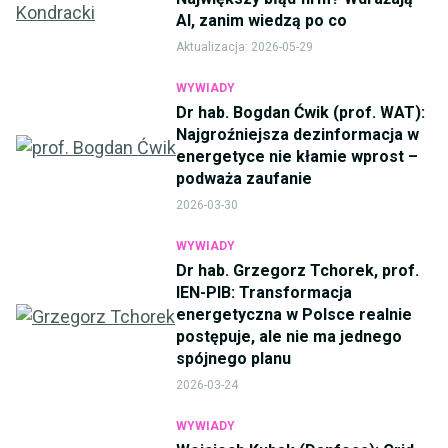
AI, zanim wiedzą po co
Aktualizacja:
2026-05-29
WYWIADY
Dr hab. Bogdan Ćwik (prof. WAT):
Najgroźniejsza dezinformacja w
energetyce nie kłamie wprost –
podważa zaufanie
2026-03-30
WYWIADY
Dr hab. Grzegorz Tchorek, prof.
IEN-PIB: Transformacja
energetyczna w Polsce realnie
postępuje, ale nie ma jednego
spójnego planu
2026-03-24
WYWIADY