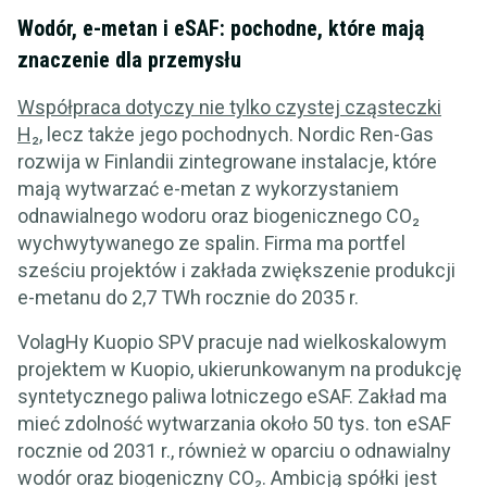
Wodór, e-metan i eSAF: pochodne, które mają
znaczenie dla przemysłu
Współpraca dotyczy nie tylko czystej cząsteczki
H₂
, lecz także jego pochodnych. Nordic Ren-Gas
rozwija w Finlandii zintegrowane instalacje, które
mają wytwarzać e-metan z wykorzystaniem
odnawialnego wodoru oraz biogenicznego CO₂
wychwytywanego ze spalin. Firma ma portfel
sześciu projektów i zakłada zwiększenie produkcji
e-metanu do 2,7 TWh rocznie do 2035 r.
VolagHy Kuopio SPV pracuje nad wielkoskalowym
projektem w Kuopio, ukierunkowanym na produkcję
syntetycznego paliwa lotniczego eSAF. Zakład ma
mieć zdolność wytwarzania około 50 tys. ton eSAF
rocznie od 2031 r., również w oparciu o odnawialny
wodór oraz biogeniczny CO₂. Ambicją spółki jest