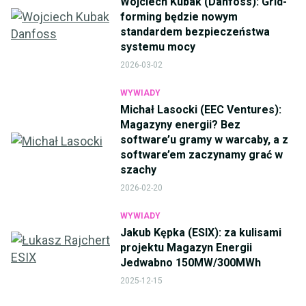
Wojciech Kubak (Danfoss): Grid-
forming będzie nowym
standardem bezpieczeństwa
systemu mocy
2026-03-02
WYWIADY
Michał Lasocki (EEC Ventures):
Magazyny energii? Bez
software’u gramy w warcaby, a z
software’em zaczynamy grać w
szachy
2026-02-20
WYWIADY
Jakub Kępka (ESIX): za kulisami
projektu Magazyn Energii
Jedwabno 150MW/300MWh
2025-12-15