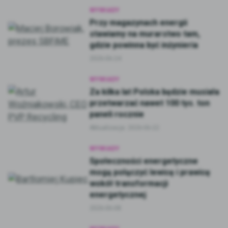
WYWIADY
Przy magazynach energii
stawiamy na murarstwo tam,
gdzie powinna być inżynieria
2026-06-24
WYWIADY
Za kilka lat Polska będzie musiała
przetwarzać nawet 100 tys. ton
paneli rocznie
Aktualizacja:
2026-06-22
WYWIADY
Społeczności energetyczne
mogą połączyć lewicę i prawicę
wokół transformacji
energetycznej
2026-06-08