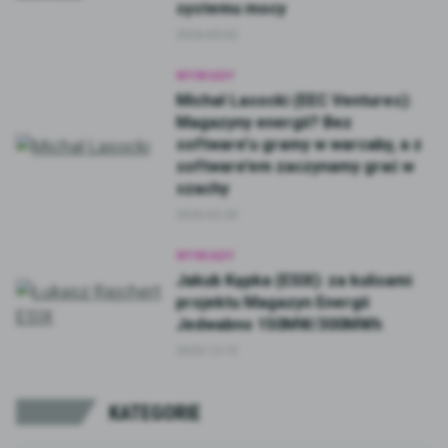
systemu mocy
2026-03-02
WYWIADY
Michał Lasocki (EEC Ventures):
Magazyny energii? Bez
software’u gramy w warcaby, a z
software’em zaczynamy grać w
szachy
2026-02-20
WYWIADY
Jakub Kępka (ESIX): za kulisami
projektu Magazyn Energii
Jedwabno 150MW/300MWh
2025-12-15
KATEGORIE