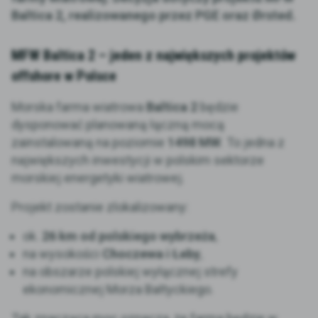
Baltica 2, realizowanego przez PGE oraz Ørsted.
MFW Baltica 2 – jeden z największych projektów
offshore w Polsce
Morska farma wiatrowa
Baltica 2
będzie
dysponować planowaną łączną mocą
zainstalowaną na poziomie
1498 MW
. To jedna z
największych inwestycji w polskim sektorze
morskiej energetyki wiatrowej.
Projekt zostanie zlokalizowany:
ok.
26 km od polskiego wybrzeża
,
na wysokości
Choczewa i Łeby
,
na obszarze polskiej wyłącznej strefy
ekonomicznej Morza Bałtyckiego.