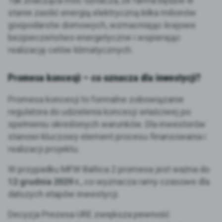
Tak znacząca moc oznacza, że farma będzie w
stanie zasilić energią elektryczną kilka milionów
gospodarstw domowych, wzmacniając krajowe
bezpieczeństwo energetyczne i wspierając
realizację celów klimatycznych.
Promesa koncesji – co oznacza dla inwestycji?
Promesa koncesji to formalne zobowiązanie
regulatora do udzielenia koncesji właściwej po
spełnieniu określonych warunków. Dla inwestorów
stanowi kluczowy element procesu finansowania i
realizacji projektu.
W przypadku MFW Baltica 2 promesa jest ważna do
12 grudnia 2029 r.
, co wyznacza ramy czasowe dla
dalszych etapów inwestycji.
Decyzja Prezesa URE zwiększa pewność