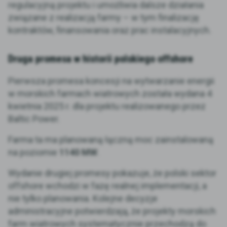
regulacyjną projektu i umożliwia dalsze działania
związane z realizacją farmy – w tym finalizację
kontraktów, finansowania oraz prac instalacyjnych.
Druga promesa w historii polskiego offshore
Pierwsza promesa koncesji na wytwarzanie energii
w morskich farmach wiatrowych została wydana 4
kwietnia 2025 r. dla projektu realizowanego przez
Baltic Power.
Farma ta ma planowaną łączną moc zainstalowaną
na poziomie
1140 MW
.
Wydanie drugiej promesy pokazuje, że polski sektor
offshore wchodzi w fazę realnej implementacji, a
nie tylko planowania. Kolejne decyzje
administracyjne potwierdzają, że projekty morskich
farm wiatrowych systematycznie przechodzą do