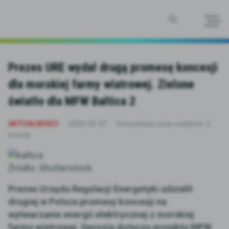
SZUKAJ
Prezes URE wydał drugą promesę koncesji
dla morskiej farmy wiatrowej. Zielone
światło dla MFW Baltica 2
AKTUALNOŚCI
2026-02-27
Szacowany czas czytania: 2
minuty
Źródło: Shutterstock
Prezes Urzędu Regulacji Energetyki udzielił
drugiej w Polsce promesy koncesji na
wytwarzanie energii elektrycznej z morskiej
farmy wiatrowej. Decyzja dotyczy projektu MFW