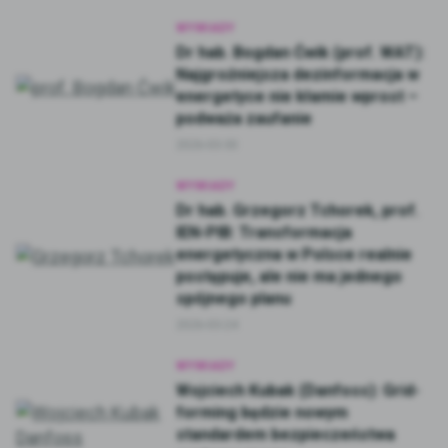
WYWIADY
Dr hab. Bogdan Ćwik (prof. WAT):
Najgroźniejsza dezinformacja w
energetyce nie kłamie wprost –
podważa zaufanie
2026-03-30
WYWIADY
Dr hab. Grzegorz Tchorek, prof.
IEN-PIB: Transformacja
energetyczna w Polsce realnie
postępuje, ale nie ma jednego
spójnego planu
2026-03-24
WYWIADY
Wojciech Kubak (Danfoss): Grid-
forming będzie nowym
standardem bezpieczeństwa