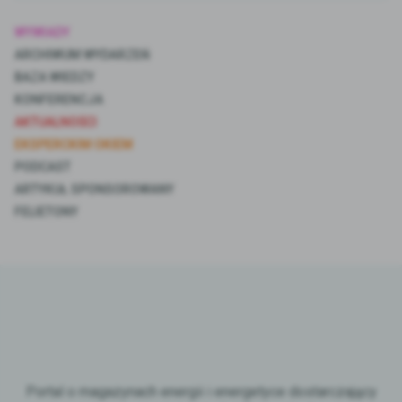
WYWIADY
ARCHIWUM WYDARZEŃ
BAZA WIEDZY
KONFERENCJA
AKTUALNOŚCI
EKSPERCKIM OKIEM
PODCAST
ARTYKUŁ SPONSOROWANY
FELIETONY
Portal o magazynach energii i energetyce dostarczający