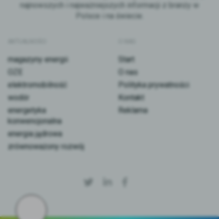
najnowszych i najważniejszych informacji z branży w
Polsce i na świecie.
AKTUALNOŚCI
O NAS
magazyny energii
Start
OZE
O nas
elektromobilność
Polityka prywatności
wodór
Kontakt
energetyka
Reklama
konwencjonalna
energia jądrowa
zrównoważony rozwój