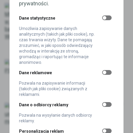
prywatności.
AKTUALNOŚCI
2 magazyny i 800 MWh. OX2
Dane statystyczne
wchodzi w czterogodzinne
baterie we Włoszech
Umożliwia zapisywanie danych
analitycznych (takich jak pliki cookie), np.
2026-08-07
czas trwania wizyty. Dane te pomagają
zrozumieć, w jaki sposób odwiedzający
AKTUALNOŚCI
wchodzą w interakcję ze stroną,
PSE: nie widzimy ryzyka stopni
gromadząc i raportując te informacje
anonimowo.
zasilania. Rynek mocy ma
poradzić sobie z dzisiejszym
Dane reklamowe
szczytem
Pozwala na zapisywanie informacji
2026-08-06
(takich jak pliki cookie) związanych z
reklamami.
AKTUALNOŚCI
PSE ponownie uruchamia rynek
Dane o odbiorcy reklamy
mocy. Tym razem okres
Pozwala na wysyłanie danych odbiorcy
przywołania potrwa aż pięć
reklamy.
godzin
Personalizacja reklam
2026-08-06