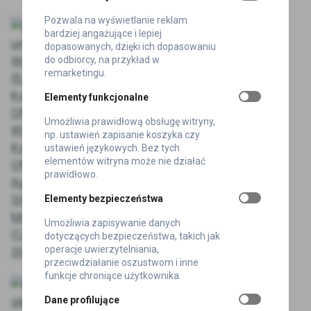
Pozwala na wyświetlanie reklam
bardziej angażujące i lepiej
dopasowanych, dzięki ich dopasowaniu
do odbiorcy, na przykład w
remarketingu.
Elementy funkcjonalne
AKTUALNOŚCI
Umożliwia prawidłową obsługę witryny,
Przejęcie na rynku
np. ustawień zapisanie koszyka czy
elektromobilności. Koronea
ustawień językowych. Bez tych
kupuje Stacjeladowania.com
elementów witryna może nie działać
2026-08-06
prawidłowo.
Elementy bezpieczeństwa
Umożliwia zapisywanie danych
dotyczących bezpieczeństwa, takich jak
operacje uwierzytelniania,
przeciwdziałanie oszustwom i inne
funkcje chroniące użytkownika.
Dane profilujące
AKTUALNOŚCI