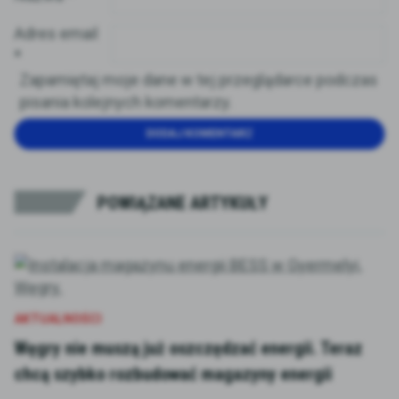
Adres email
*
Zapamiętaj moje dane w tej przeglądarce podczas
pisania kolejnych komentarzy.
POWIĄZANE ARTYKUŁY
AKTUALNOŚCI
Węgry nie muszą już oszczędzać energii. Teraz
chcą szybko rozbudować magazyny energii