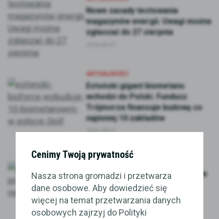
Nowe zasady testowania
magazynów energii. Uwagi można
zgłaszać do 27 sierpnia
2026-08-07
AKTUALNOŚCI
Estoński gigant biometanu
wchodzi do Polski. Fundusz
Trójmorza finansuje budowę co
najmniej 10 zakładów
2026-08-07
AKTUALNOŚCI
Cenimy Twoją prywatność
PNE sprzedaje projekty
repoweringu w Niemczech. W tle
Nasza strona gromadzi i przetwarza
wcześniejsze transakcje w
dane osobowe. Aby dowiedzieć się
Polsce
więcej na temat przetwarzania danych
2026-08-07
osobowych zajrzyj do Polityki