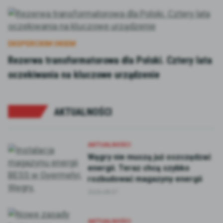
EKSPERCKIM OKIEM
Rezerwa transformatorowa dla Polski. Cztery lata
oczekiwania na kluczowe urządzenie
AKTUALNOŚCI
AKTUALNOŚCI
Węgry nie muszą już oszczędzać
energii. Teraz chcą szybko
rozbudować magazyny energii
2026-08-07
AKTUALNOŚCI