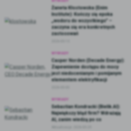
WYWIADY
Żaneta Kłostowska (Enim
Institute): Kończy się epoka
„wodoru do wszystkiego” –
zaczyna się era konkretnych
zastosowań
2026-05-13
WYWIADY
Casper Norden (Decade Energy):
Zapewnienie dostępu do mocy
jest niedocenianym i pomijanym
elementem elektryfikacji
2026-05-05
WYWIADY
Sebastian Kondracki (Bielik.AI):
Największy błąd firm? Wdrażają
AI, zanim wiedzą po co
Aktualizacja:
2026-05-29