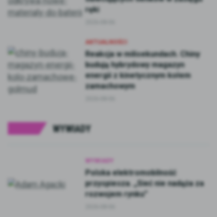
ręki
2026-08-06
AKTUALNOŚCI
Reakcja w milisekundach. Chiny
budują hybrydowy magazyn
energii z kinetycznym kołem
zamachowym
2026-08-06
WYWIADY
WYWIADY
Polska elektromobilność
przyspiesza. „Sieć nie nadąża za
rozwojem rynku”
2026-08-06