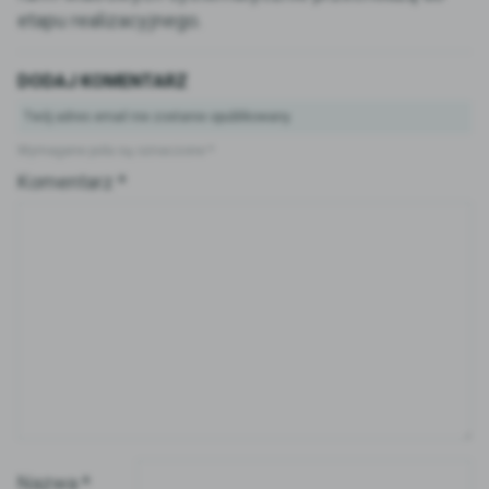
etapu realizacyjnego.
DODAJ KOMENTARZ
Twój adres email nie zostanie opublikowany.
Wymagane pola są oznaczone
*
Komentarz
*
Nazwa
*