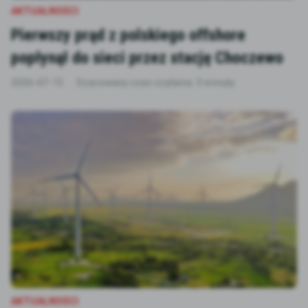
AKTUALNOŚCI
Pierwszy prąd z polskiego offshore
popłynął do sieci przez stację Choczewo
2026-07-13
Szacowany czas czytania: 3 minuty
AKTUALNOŚCI