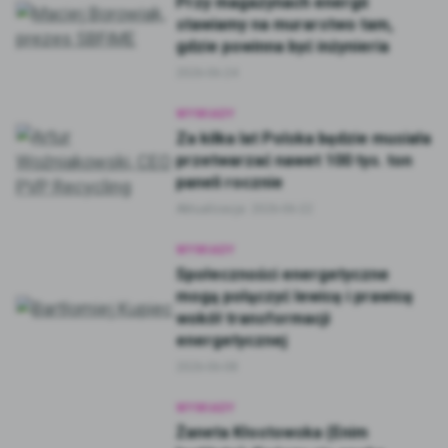
Przy magazynach energii
stawiamy na murarstwo tam,
gdzie powinna być inżynieria
2026-06-24
WYWIADY
Za kilka lat Polska będzie musiała
przetwarzać nawet 100 tys. ton
paneli rocznie
Aktualizacja:
2026-06-22
WYWIADY
Społeczności energetyczne
mogą połączyć lewicę i prawicę
wokół transformacji
energetycznej
2026-06-08
WYWIADY
Żaneta Kłostowska (Enim