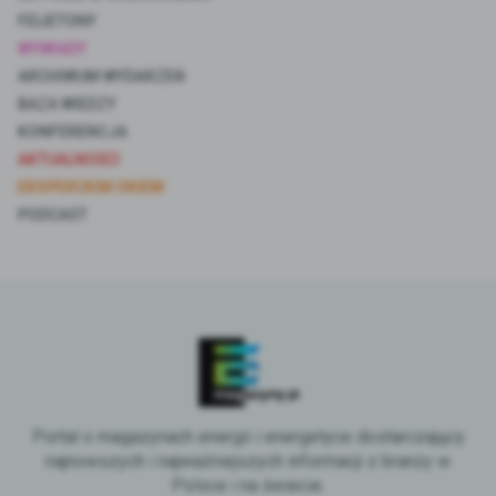
FELIETONY
WYWIADY
ARCHIWUM WYDARZEŃ
BAZA WIEDZY
KONFERENCJA
AKTUALNOŚCI
EKSPERCKIM OKIEM
PODCAST
Portal o magazynach energii i energetyce dostarczający
najnowszych i najważniejszych informacji z branży w
Polsce i na świecie.