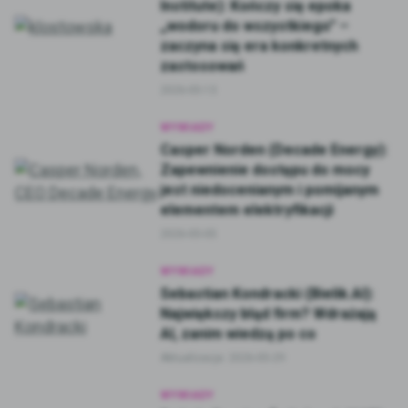
Institute): Kończy się epoka
„wodoru do wszystkiego” –
zaczyna się era konkretnych
zastosowań
2026-05-13
WYWIADY
Casper Norden (Decade Energy):
Zapewnienie dostępu do mocy
jest niedocenianym i pomijanym
elementem elektryfikacji
2026-05-05
WYWIADY
Sebastian Kondracki (Bielik.AI):
Największy błąd firm? Wdrażają
AI, zanim wiedzą po co
Aktualizacja:
2026-05-29
WYWIADY