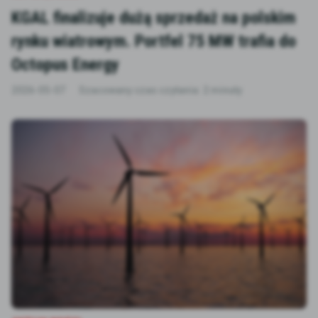
KGAL finalizuje dużą sprzedaż na polskim
rynku wiatrowym. Portfel 75 MW trafia do
Octopus Energy
2026-05-07
Szacowany czas czytania: 2 minuty