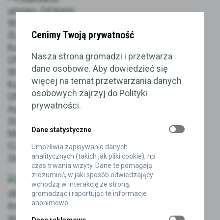
Cenimy Twoją prywatność
AKTUALNOŚCI
Nasza strona gromadzi i przetwarza
Przejęcie na rynku
dane osobowe. Aby dowiedzieć się
elektromobilności. Koronea
więcej na temat przetwarzania danych
kupuje Stacjeladowania.com
osobowych zajrzyj do Polityki
2026-08-06
prywatności.
Dane statystyczne
Umożliwia zapisywanie danych
analitycznych (takich jak pliki cookie), np.
czas trwania wizyty. Dane te pomagają
zrozumieć, w jaki sposób odwiedzający
wchodzą w interakcję ze stroną,
gromadząc i raportując te informacje
AKTUALNOŚCI
anonimowo.
Rozporządzenie skomplikuje
instalację większości