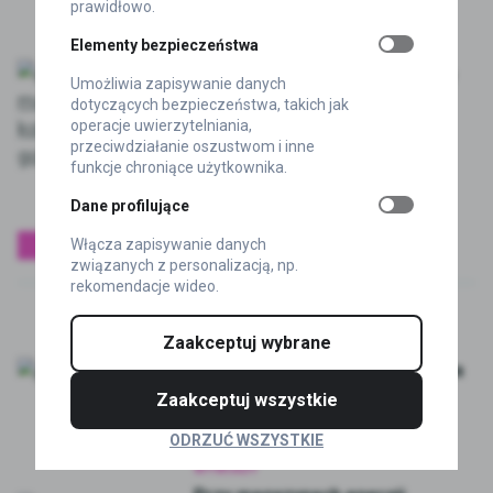
2026-08-06
prawidłowo.
Elementy bezpieczeństwa
AKTUALNOŚCI
Reakcja w milisekundach. Chiny
Umożliwia zapisywanie danych
budują hybrydowy magazyn
dotyczących bezpieczeństwa, takich jak
energii z kinetycznym kołem
operacje uwierzytelniania,
przeciwdziałanie oszustwom i inne
zamachowym
funkcje chroniące użytkownika.
2026-08-06
Dane profilujące
WYWIADY
Włącza zapisywanie danych
związanych z personalizacją, np.
rekomendacje wideo.
WYWIADY
Zaakceptuj wybrane
Polska elektromobilność
przyspiesza. „Sieć nie nadąża za
rozwojem rynku”
Zaakceptuj wszystkie
2026-08-06
ODRZUĆ WSZYSTKIE
WYWIADY