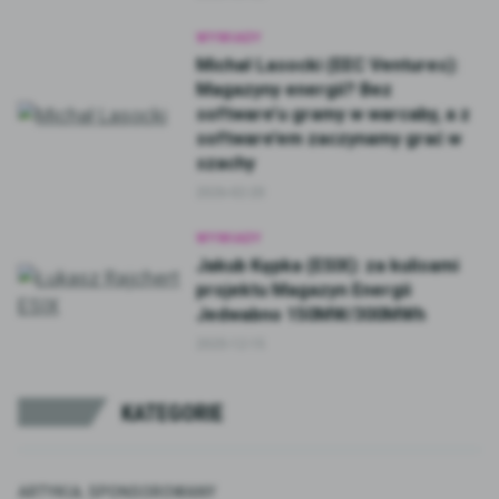
WYWIADY
Michał Lasocki (EEC Ventures):
Magazyny energii? Bez
software’u gramy w warcaby, a z
software’em zaczynamy grać w
szachy
2026-02-20
WYWIADY
Jakub Kępka (ESIX): za kulisami
projektu Magazyn Energii
Jedwabno 150MW/300MWh
2025-12-15
KATEGORIE
ARTYKUŁ SPONSOROWANY