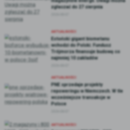
magazynów energii. Uwagi można
zgłaszać do 27 sierpnia
2026-08-07
AKTUALNOŚCI
Estoński gigant biometanu
wchodzi do Polski. Fundusz
Trójmorza finansuje budowę co
najmniej 10 zakładów
2026-08-07
AKTUALNOŚCI
PNE sprzedaje projekty
repoweringu w Niemczech. W tle
wcześniejsze transakcje w
Polsce
2026-08-07
AKTUALNOŚCI