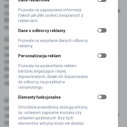
Dane reklamowe
przydomowych magazynów?
Pozwala na zapisywanie informacji
Branża chce zmian w przepisach
(takich jak pliki cookie) związanych z
2026-08-06
reklamami.
Dane o odbiorcy reklamy
Pozwala na wysyłanie danych odbiorcy
AKTUALNOŚCI
reklamy.
Czechy uruchomiły największy
Personalizacja reklam
magazyn energii. Jego rola
wykracza poza magazynowanie
Pozwala na wyświetlanie reklam
energii z PV
bardziej angażujące i lepiej
dopasowanych, dzięki ich dopasowaniu
2026-08-06
do odbiorcy, na przykład w
remarketingu.
AKTUALNOŚCI
Elementy funkcjonalne
Sztuczna inteligencja odkrywa
Umożliwia prawidłową obsługę witryny,
nowe materiały do baterii. Pięć
np. ustawień zapisanie koszyka czy
obiecujących tlenków w zasięgu
ustawień językowych. Bez tych
ręki
elementów witryna może nie działać