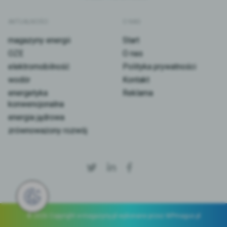
AKTUALNOŚCI
O NAS
magazyny energii
Start
OZE
O nas
elektromobilność
Polityka prywatności
wodór
Kontakt
energetyka
Reklama
konwencjonalna
energia jądrowa
zrównoważony rozwój
© 2026 Copyright e-magazyny.pl
wykonane przez
WPmagus.pl