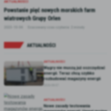
AKTUALNOŚCI
Powstanie pięć nowych morskich farm
wiatrowych Grupy Orlen
2023-10-04
Szacowany czas czytania: 2 minuty
AKTUALNOŚCI
AKTUALNOŚCI
Węgry nie muszą już oszczędzać
energii. Teraz chcą szybko
rozbudować magazyny energii
2026-08-07
AKTUALNOŚCI
Nowe zasady testowania