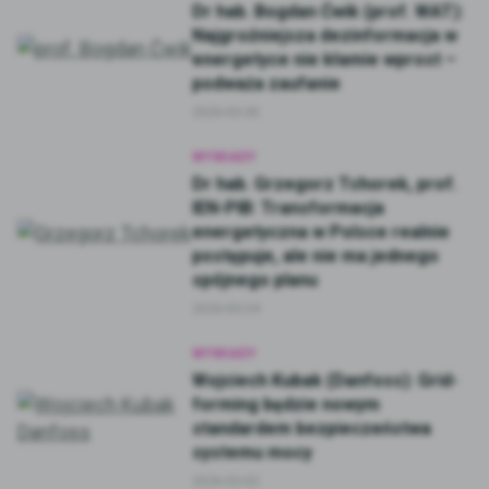
Dr hab. Bogdan Ćwik (prof. WAT):
Najgroźniejsza dezinformacja w
energetyce nie kłamie wprost –
podważa zaufanie
2026-03-30
WYWIADY
Dr hab. Grzegorz Tchorek, prof.
IEN-PIB: Transformacja
energetyczna w Polsce realnie
postępuje, ale nie ma jednego
spójnego planu
2026-03-24
WYWIADY
Wojciech Kubak (Danfoss): Grid-
forming będzie nowym
standardem bezpieczeństwa
systemu mocy
2026-03-02