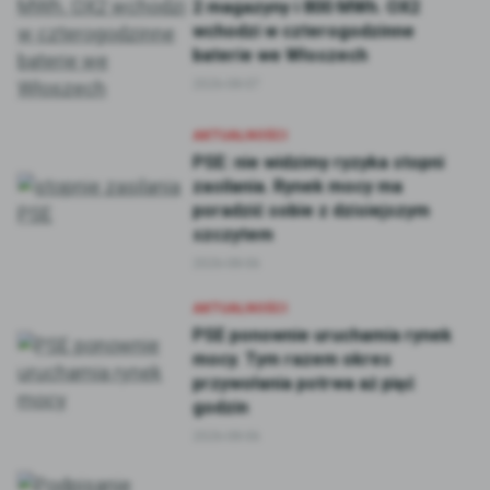
2 magazyny i 800 MWh. OX2
wchodzi w czterogodzinne
baterie we Włoszech
2026-08-07
AKTUALNOŚCI
PSE: nie widzimy ryzyka stopni
zasilania. Rynek mocy ma
poradzić sobie z dzisiejszym
szczytem
2026-08-06
AKTUALNOŚCI
PSE ponownie uruchamia rynek
mocy. Tym razem okres
przywołania potrwa aż pięć
godzin
2026-08-06