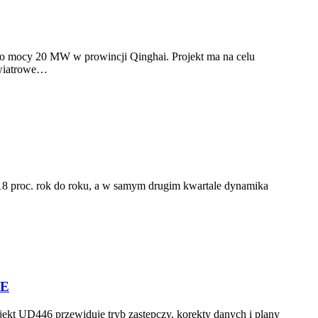
 mocy 20 MW w prowincji Qinghai. Projekt ma na celu
y wiatrowe…
 18 proc. rok do roku, a w samym drugim kwartale dynamika
RE
jekt UD446 przewiduje tryb zastępczy, korekty danych i plany