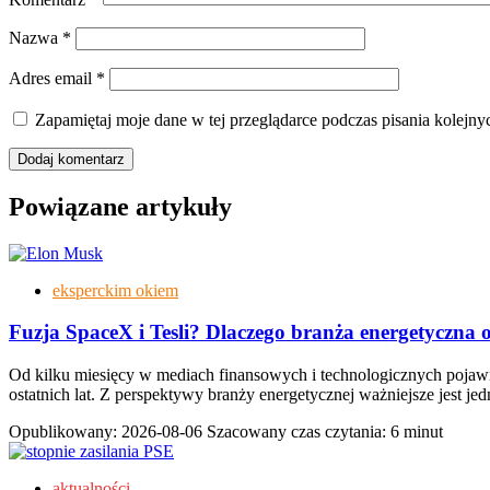
Nazwa
*
Adres email
*
Zapamiętaj moje dane w tej przeglądarce podczas pisania kolejny
Powiązane artykuły
eksperckim okiem
Fuzja SpaceX i Tesli? Dlaczego branża energetyczna o
Od kilku miesięcy w mediach finansowych i technologicznych pojawia
ostatnich lat. Z perspektywy branży energetycznej ważniejsze jest j
Opublikowany:
2026-08-06
Szacowany czas czytania: 6 minut
aktualności