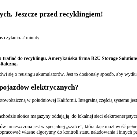
nych. Jeszcze przed recyklingiem!
s czytania: 2 minuty
 trafiać do recyklingu. Amerykańska firma B2U Storage Solutions
ltaiczną.
wi się o reusingu akumulatorów. Jest to doskonały sposób, aby wydłuż
pojazdów elektrycznych?
towoltaiczną w południowej Kalifornii. Integralną częścią systemu jes
hodzie słońca magazyny oddają ją do lokalnej sieci elektroenergetycz
nów umieszczona jest w specjalnej „szafce”, która daje możliwość peł
pracować własne algorytmy do kontroli stanu naładowania i innych pa