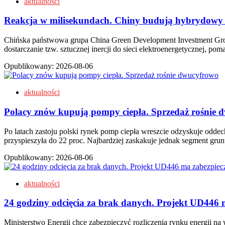
aktualności
Reakcja w milisekundach. Chiny budują hybrydowy
Chińska państwowa grupa China Green Development Investment Gr
dostarczanie tzw. sztucznej inercji do sieci elektroenergetycznej,
Opublikowany:
2026-08-06
aktualności
Polacy znów kupują pompy ciepła. Sprzedaż rośnie 
Po latach zastoju polski rynek pomp ciepła wreszcie odzyskuje odde
przyspieszyła do 22 proc. Najbardziej zaskakuje jednak segment g
Opublikowany:
2026-08-06
aktualności
24 godziny odcięcia za brak danych. Projekt UD44
Ministerstwo Energii chce zabezpieczyć rozliczenia rynku energii 