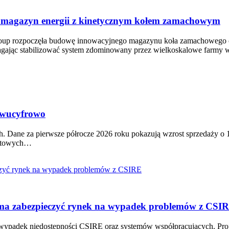
 magazyn energii z kinetycznym kołem zamachowym
oup rozpoczęła budowę innowacyjnego magazynu koła zamachowego o
 pomagając stabilizować system zdominowany przez wielkoskalowe farm
dwucyfrowo
ch. Dane za pierwsze półrocze 2026 roku pokazują wzrost sprzedaży o
runtowych…
6 ma zabezpieczyć rynek na wypadek problemów z CSI
na wypadek niedostępności CSIRE oraz systemów współpracujących. Pro