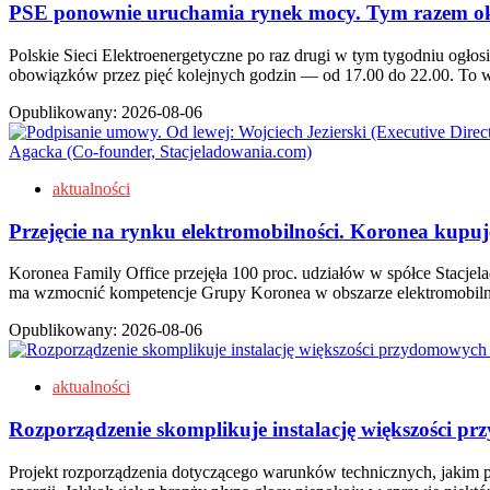
PSE ponownie uruchamia rynek mocy. Tym razem okr
Polskie Sieci Elektroenergetyczne po raz drugi w tym tygodniu ogło
obowiązków przez pięć kolejnych godzin — od 17.00 do 22.00. To
Opublikowany:
2026-08-06
aktualności
Przejęcie na rynku elektromobilności. Koronea kupu
Koronea Family Office przejęła 100 proc. udziałów w spółce Stacjel
ma wzmocnić kompetencje Grupy Koronea w obszarze elektromobilno
Opublikowany:
2026-08-06
aktualności
Rozporządzenie skomplikuje instalację większości 
Projekt rozporządzenia dotyczącego warunków technicznych, jakim 