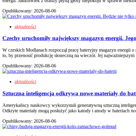
energii. Jakkolwiek z branży płyną głosy niepokoju w sprawie niek
Opublikowany:
2026-08-06
aktualności
Czechy uruchomiły największy magazyn energii. Jeg
W czeskich Modlanach rozpoczął pracę bateryjny magazyn energii o
to, by przenosić produkcję słoneczną na wieczór. Jej najważniejsz
Opublikowany:
2026-08-06
aktualności
Sztuczna inteligencja odkrywa nowe materiały do bate
Amerykańscy naukowcy wykorzystali generatywną sztuczną inteligenc
Odkryte materiały mogą posłużyć jako katody i anody w bateriach
Opublikowany:
2026-08-06