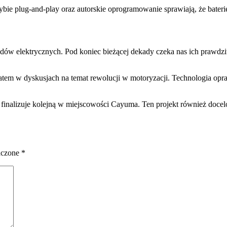
 plug-and-play oraz autorskie oprogramowanie sprawiają, że baterie m
zdów elektrycznych. Pod koniec bieżącej dekady czeka nas ich prawdz
atem w dyskusjach na temat rewolucji w motoryzacji. Technologia op
a finalizuje kolejną w miejscowości Cayuma. Ten projekt również do
aczone
*