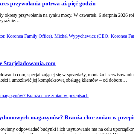
es przywołania potrwa aż pięć godzin
siły okresy przywołania na rynku mocy. W czwartek, 6 sierpnia 2026 r
 wyraźnie…
je Stacjeladowania.com
adowania.com, specjalizującej się w sprzedaży, montażu i serwisowan
ści i umożliwić jej kompleksową obsługę klientów – od doboru…
przydomowych magazynów? Branża chce zmian w przepi
powinny odpowiadać budynki i ich usytuowanie ma na celu uporządko