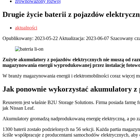
zrównoważony rozwój
Drugie życie baterii z pojazdów elektrycz
aktualności
Opublikowany:
2023-05-22
Aktualizacja:
2023-06-07
Szacowany cza
Zużyte akumulatory z pojazdów elektrycznych nie muszą od razu
magazynowania energii wyprodukowanej przez instalację fotowo
W branży magazynowania energii i elektromobilności coraz więcej mó
Jak ponownie wykorzystać akumulatory z 
Reuserem jest właśnie B2U Storage Solutions. Firma posiada farmę fo
jak Nissan Leaf.
Akumulatory gromadzą nadprodukowaną energię elektryczną, a po zac
1300 baterii zostało podzielonych na 56 sekcji. Każda partia magazy
ściśle współpracuje z producentami samochodów elektrycznych, aby o