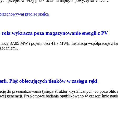
tórych przepisów. Przy przekroczeniu napięcia powyżej 30 V DC…
o rola wykracza poza magazynowanie energii z PV
 mocy 37,95 MW i pojemności 41,7 MWh. Instalacja współpracuje z fa
ym zadaniem…
rii. Pięć obiecujących tlenków w zasięgu ręki
ję do przeanalizowania tysięcy struktur krystalicznych, co pozwolił
 nowej generacji. Przełomowe badania opublikowano w czasopiśmie n