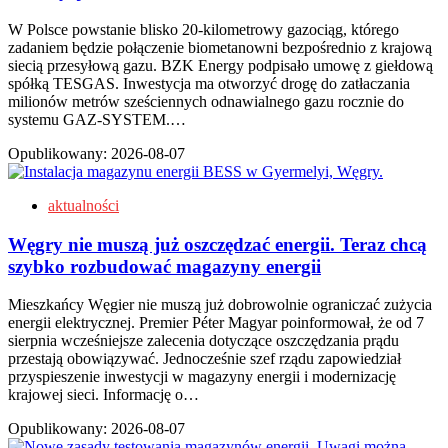
W Polsce powstanie blisko 20-kilometrowy gazociąg, którego
zadaniem będzie połączenie biometanowni bezpośrednio z krajową
siecią przesyłową gazu. BZK Energy podpisało umowę z giełdową
spółką TESGAS. Inwestycja ma otworzyć drogę do zatłaczania
milionów metrów sześciennych odnawialnego gazu rocznie do
systemu GAZ-SYSTEM.…
Opublikowany:
2026-08-07
aktualności
Węgry nie muszą już oszczędzać energii. Teraz chcą
szybko rozbudować magazyny energii
Mieszkańcy Węgier nie muszą już dobrowolnie ograniczać zużycia
energii elektrycznej. Premier Péter Magyar poinformował, że od 7
sierpnia wcześniejsze zalecenia dotyczące oszczędzania prądu
przestają obowiązywać. Jednocześnie szef rządu zapowiedział
przyspieszenie inwestycji w magazyny energii i modernizację
krajowej sieci. Informację o…
Opublikowany:
2026-08-07