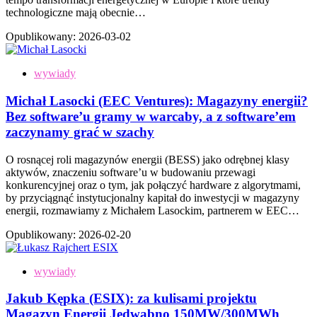
technologiczne mają obecnie…
Opublikowany:
2026-03-02
wywiady
Michał Lasocki (EEC Ventures): Magazyny energii?
Bez software’u gramy w warcaby, a z software’em
zaczynamy grać w szachy
O rosnącej roli magazynów energii (BESS) jako odrębnej klasy
aktywów, znaczeniu software’u w budowaniu przewagi
konkurencyjnej oraz o tym, jak połączyć hardware z algorytmami,
by przyciągnąć instytucjonalny kapitał do inwestycji w magazyny
energii, rozmawiamy z Michałem Lasockim, partnerem w EEC…
Opublikowany:
2026-02-20
wywiady
Jakub Kępka (ESIX): za kulisami projektu
Magazyn Energii Jedwabno 150MW/300MWh