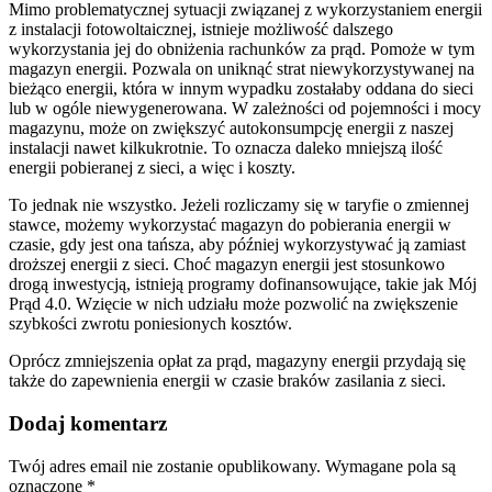
Mimo problematycznej sytuacji związanej z wykorzystaniem energii
z instalacji fotowoltaicznej, istnieje możliwość dalszego
wykorzystania jej do obniżenia rachunków za prąd. Pomoże w tym
magazyn energii. Pozwala on uniknąć strat niewykorzystywanej na
bieżąco energii, która w innym wypadku zostałaby oddana do sieci
lub w ogóle niewygenerowana. W zależności od pojemności i mocy
magazynu, może on zwiększyć autokonsumpcję energii z naszej
instalacji nawet kilkukrotnie. To oznacza daleko mniejszą ilość
energii pobieranej z sieci, a więc i koszty.
To jednak nie wszystko. Jeżeli rozliczamy się w taryfie o zmiennej
stawce, możemy wykorzystać magazyn do pobierania energii w
czasie, gdy jest ona tańsza, aby później wykorzystywać ją zamiast
droższej energii z sieci. Choć magazyn energii jest stosunkowo
drogą inwestycją, istnieją programy dofinansowujące, takie jak Mój
Prąd 4.0. Wzięcie w nich udziału może pozwolić na zwiększenie
szybkości zwrotu poniesionych kosztów.
Oprócz zmniejszenia opłat za prąd, magazyny energii przydają się
także do zapewnienia energii w czasie braków zasilania z sieci.
Dodaj komentarz
Twój adres email nie zostanie opublikowany.
Wymagane pola są
oznaczone
*