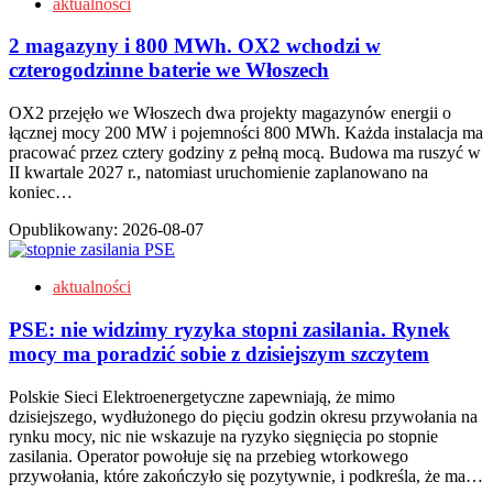
aktualności
2 magazyny i 800 MWh. OX2 wchodzi w
czterogodzinne baterie we Włoszech
OX2 przejęło we Włoszech dwa projekty magazynów energii o
łącznej mocy 200 MW i pojemności 800 MWh. Każda instalacja ma
pracować przez cztery godziny z pełną mocą. Budowa ma ruszyć w
II kwartale 2027 r., natomiast uruchomienie zaplanowano na
koniec…
Opublikowany:
2026-08-07
aktualności
PSE: nie widzimy ryzyka stopni zasilania. Rynek
mocy ma poradzić sobie z dzisiejszym szczytem
Polskie Sieci Elektroenergetyczne zapewniają, że mimo
dzisiejszego, wydłużonego do pięciu godzin okresu przywołania na
rynku mocy, nic nie wskazuje na ryzyko sięgnięcia po stopnie
zasilania. Operator powołuje się na przebieg wtorkowego
przywołania, które zakończyło się pozytywnie, i podkreśla, że ma…