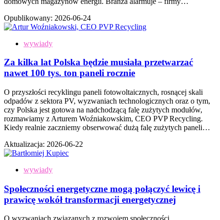
domowych magazynów energii. Branża alarmuje – firmy…
Opublikowany:
2026-06-24
wywiady
Za kilka lat Polska będzie musiała przetwarzać
nawet 100 tys. ton paneli rocznie
O przyszłości recyklingu paneli fotowoltaicznych, rosnącej skali
odpadów z sektora PV, wyzwaniach technologicznych oraz o tym,
czy Polska jest gotowa na nadchodzącą falę zużytych modułów,
rozmawiamy z Arturem Woźniakowskim, CEO PVP Recycling.
Kiedy realnie zaczniemy obserwować dużą falę zużytych paneli…
Aktualizacja:
2026-06-22
wywiady
Społeczności energetyczne mogą połączyć lewicę i
prawicę wokół transformacji energetycznej
O wyzwaniach związanych z rozwojem społeczności