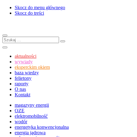
Skocz do menu głównego
Skocz do treści
Menu
Szukaj:
Szukaj
Szukaj
aktualności
wywiady
eksperckim okiem
baza wiedzy
felietony
raporty
O nas
Kontakt
magazyny energii
OZE
elektromobilność
wodór
energetyka konwencjonalna
energia jądrowa