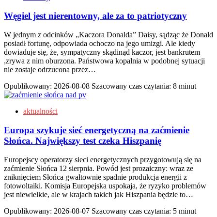
Węgiel jest nierentowny, ale za to patriotyczny
W jednym z odcinków „Kaczora Donalda” Daisy, sądząc że Donald
posiadł fortunę, odpowiada ochoczo na jego umizgi. Ale kiedy
dowiaduje się, że, sympatyczny skądinąd kaczor, jest bankrutem
,zrywa z nim oburzona. Państwowa kopalnia w podobnej sytuacji
nie zostaje odrzucona przez…
Opublikowany:
2026-08-08
Szacowany czas czytania: 8 minut
aktualności
Europa szykuje sieć energetyczną na zaćmienie
Słońca. Największy test czeka Hiszpanię
Europejscy operatorzy sieci energetycznych przygotowują się na
zaćmienie Słońca 12 sierpnia. Powód jest prozaiczny: wraz ze
zniknięciem Słońca gwałtownie spadnie produkcja energii z
fotowoltaiki. Komisja Europejska uspokaja, że ryzyko problemów
jest niewielkie, ale w krajach takich jak Hiszpania będzie to…
Opublikowany:
2026-08-07
Szacowany czas czytania: 5 minut