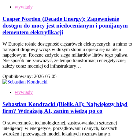
wywiady
Casper Norden (Decade Energy): Zapewnienie
dostępu do mocy jest niedocenianym i pomijanym
elementem elektryfikacji
W Europie rośnie dostępność ciężarówek elektrycznych, a mimo to
transport drogowy wciąż w dużym stopniu opiera się na oleju
napędowym. Roczne zużycie sięga miliardów litrów tego paliwa.
Nie sposób nie zauważyć, że tempo transformacji energetycznej
zależy coraz mocniej od infrastruktury…
Opublikowany:
2026-05-05
wywiady
Sebastian Kondracki (Bielik.AI): Największy błąd
firm? Wdrażają AI, zanim wiedzą po co
O suwerenności technologicznej, zastosowaniach sztucznej
inteligencji w energetyce, porządkowaniu danych, kosztach
wdrożeń i przewagach modeli lokalnych rozmawiamy z