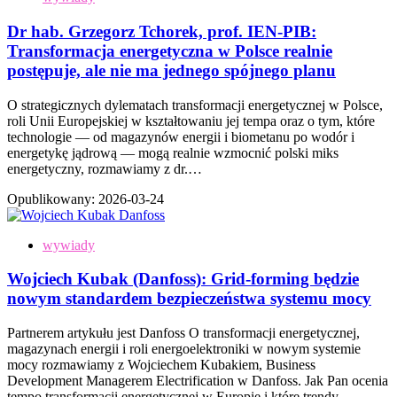
Dr hab. Grzegorz Tchorek, prof. IEN-PIB:
Transformacja energetyczna w Polsce realnie
postępuje, ale nie ma jednego spójnego planu
O strategicznych dylematach transformacji energetycznej w Polsce,
roli Unii Europejskiej w kształtowaniu jej tempa oraz o tym, które
technologie — od magazynów energii i biometanu po wodór i
energetykę jądrową — mogą realnie wzmocnić polski miks
energetyczny, rozmawiamy z dr.…
Opublikowany:
2026-03-24
wywiady
Wojciech Kubak (Danfoss): Grid-forming będzie
nowym standardem bezpieczeństwa systemu mocy
Partnerem artykułu jest Danfoss O transformacji energetycznej,
magazynach energii i roli energoelektroniki w nowym systemie
mocy rozmawiamy z Wojciechem Kubakiem, Business
Development Managerem Electrification w Danfoss. Jak Pan ocenia
tempo transformacji energetycznej w Europie i które trendy