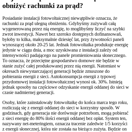
obniżyć rachunki za prąd?
Posiadanie instalacji fotowoltaicznej niewątpliwie oznacza, że
rachunki za prąd ulegną obniżeniu. Gdybyśmy zużywali całą
wygenerowaną przez nią energię, to moglibyśmy liczyć na szybki
zwrot inwestycji. Nawet bez szeroko dostępnych dofinansowań,
byłoby to kilka, maksymalnie dziesięć lat, przy żywotności paneli
wynoszącej około 20-25 lat. Jednak fotowoltaika produkuje energię
jedynie w ciągu dnia, a moc uzyskiwana z instalacji zależy od
intensywności padającego na panele promieniowania słonecznego.
To oznacza, że przeciętne gospodarstwo domowe nie będzie w
stanie zużyć całej produkowanej przez nią energii. Natomiast w
okresach niewystarczającej generacji będzie zmuszone do
pobierania energii z sieci. Autokonsumpcja energii z typowej
przydomowej instalacji fotowoltaicznej wynosi ok. 30%. Istnieją
jednak sposoby na częściowe odzyskanie energii oddanej do sieci w
czasie nadmiernej generacji.
Osoby, które zainstalowały fotowoltaikę do końca marca tego roku,
rozliczają się z energii oddanej do sieci w korzystny sposób. W
godzinach, gdy generacja nie dorównuje potrzebom, mogą pobierać
z sieci energię do 80% ilości energii oddanej bez opłat. System ten,
nazywany net-meteringiem, oznacza tracenie zaledwie 1/5 korzyści
z energii słonecznej, która nie została na bieżąco zużyta. Będzie on