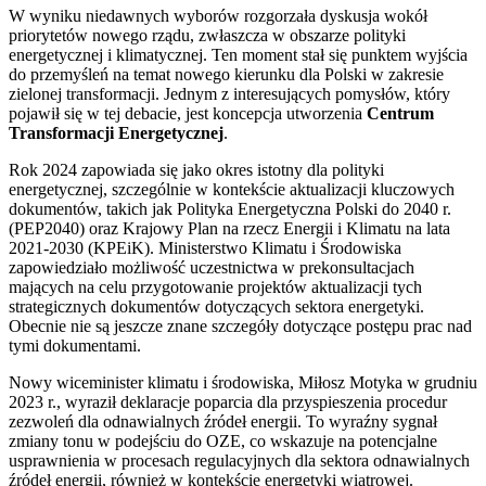
W wyniku niedawnych wyborów rozgorzała dyskusja wokół
priorytetów nowego rządu, zwłaszcza w obszarze polityki
energetycznej i klimatycznej. Ten moment stał się punktem wyjścia
do przemyśleń na temat nowego kierunku dla Polski w zakresie
zielonej transformacji. Jednym z interesujących pomysłów, który
pojawił się w tej debacie, jest koncepcja utworzenia
Centrum
Transformacji Energetycznej
.
Rok 2024 zapowiada się jako okres istotny dla polityki
energetycznej, szczególnie w kontekście aktualizacji kluczowych
dokumentów, takich jak Polityka Energetyczna Polski do 2040 r.
(PEP2040) oraz Krajowy Plan na rzecz Energii i Klimatu na lata
2021-2030 (KPEiK). Ministerstwo Klimatu i Środowiska
zapowiedziało możliwość uczestnictwa w prekonsultacjach
mających na celu przygotowanie projektów aktualizacji tych
strategicznych dokumentów dotyczących sektora energetyki.
Obecnie nie są jeszcze znane szczegóły dotyczące postępu prac nad
tymi dokumentami.
Nowy wiceminister klimatu i środowiska, Miłosz Motyka w grudniu
2023 r., wyraził deklaracje poparcia dla przyspieszenia procedur
zezwoleń dla odnawialnych źródeł energii. To wyraźny sygnał
zmiany tonu w podejściu do OZE, co wskazuje na potencjalne
usprawnienia w procesach regulacyjnych dla sektora odnawialnych
źródeł energii, również w kontekście energetyki wiatrowej.