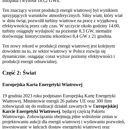
listopada i wynosił 183,2 GWh.
Ten znaczący wzrost produkcji energii wiatrowej był wynikiem
sprzyjających warunków atmosferycznych. Silny wiatr, który wiał
w dniu świąt, pozwolił turbiny wiatrowe na pracę z wyjątkową
efektywnością przez cały czas. W szczycie około godziny 14:00,
turbiny osiągnęły wydajność na poziomie 8,3 GW, niemalże
dorównując historycznemu rekordowi 8,4 GW z 21 grudnia.
Ten nowy rekord w produkcji energii wiatrowej jest kolejnym
dowodem na to, że sektor wiatrowy w Polsce rozwija się
dynamicznie, osiągając coraz wyższe poziomy efektywności i
produkcji energii odnawialnej.
Część 2: Świat
Europejska Karta Energetyki Wiatrowej
19 grudnia 2023 roku podpisano Europejską Kartę Energetyki
Wiatrowej. Ministrowie energii 26 państw UE oraz 300 firm
zobowiązali się do realizacji działań zawartych w E
uropejskiej
Karcie Energetyki Wiatrowej
, będącej częścią Pakietu
Wiatrowego. Zobowiązania obejmują pilne wdrożenie zmian w
projektowaniu aukcji dla energii wiatrowej i wydawaniu pozwoleń,
inwestowanie w łańcuch dostaw energetyki wiatrowej oraz