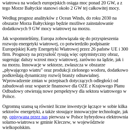
wiatrowa na wodach europejskich osiąga moc ponad 20 GW, a z
tego Morze Bałtyckie stanowi około 2 GW tej całkowitej mocy.
Według prognoz analityków z Ocean Winds, do roku 2030 na
obszarze Morza Bałtyckiego będzie możliwe zainstalowanie
dodatkowych 9 GW mocy wiatrowej na morzu.
Jak wspomnieliśmy, Europa zobowiązała się do przyspieszenia
rozwoju energetyki wiatrowej, co potwierdziło podpisanie
Europejskiej Karty Energetyki Wiatrowej przez 26 państw UE i 300
firm. Prognozy na przyszłość rysują więc optymistyczny obraz,
sugerując dalszy wzrost mocy wiatrowej, zarówno na lądzie, jak i
na morzu. Innowacje w sektorze, zwłaszcza w obszarze
„pływającego wiatru” oraz produkcji zielonego wodoru, dodatkowo
podkreślają dynamiczny rozwój branży odnawialnej.
Wprowadzenie zmian w przepisach dotyczących odległości od
zabudowań oraz wsparcie finansowe dla OZE z Krajowego Planu
Odbudowy otwierają nowe perspektywy dla sektora wiatrowego w
Polsce.
Ogromną szansą są również liczne inwestycje łączące w sobie kilka
sektorów energetyki, a także stosujące innowacyjne technologie, jak
np.
opisywana przez nas
pierwsza w Polsce hybrydowa elektrownia
solarno-wiatrowa w gminie Kleczew, w województwie
wielkopolskim.