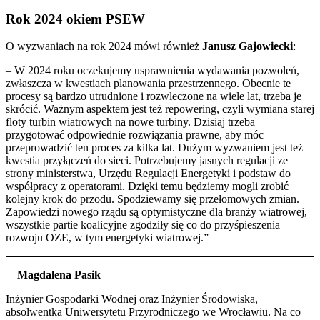
Rok 2024 okiem PSEW
O wyzwaniach na rok 2024 mówi również
Janusz Gajowiecki
:
– W 2024 roku oczekujemy usprawnienia wydawania pozwoleń,
zwłaszcza w kwestiach planowania przestrzennego. Obecnie te
procesy są bardzo utrudnione i rozwleczone na wiele lat, trzeba je
skrócić. Ważnym aspektem jest też repowering, czyli wymiana starej
floty turbin wiatrowych na nowe turbiny. Dzisiaj trzeba
przygotować odpowiednie rozwiązania prawne, aby móc
przeprowadzić ten proces za kilka lat. Dużym wyzwaniem jest też
kwestia przyłączeń do sieci. Potrzebujemy jasnych regulacji ze
strony ministerstwa, Urzędu Regulacji Energetyki i podstaw do
współpracy z operatorami. Dzięki temu będziemy mogli zrobić
kolejny krok do przodu. Spodziewamy się przełomowych zmian.
Zapowiedzi nowego rządu są optymistyczne dla branży wiatrowej,
wszystkie partie koalicyjne zgodziły się co do przyśpieszenia
rozwoju OZE, w tym energetyki wiatrowej.”
Magdalena Pasik
Inżynier Gospodarki Wodnej oraz Inżynier Środowiska,
absolwentka Uniwersytetu Przyrodniczego we Wrocławiu. Na co