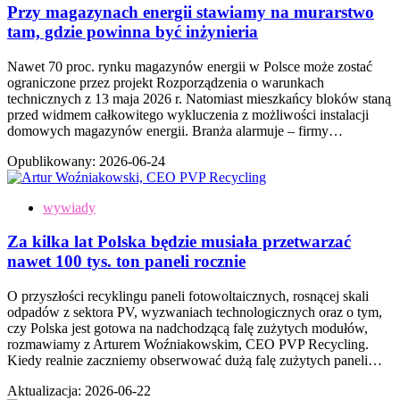
Przy magazynach energii stawiamy na murarstwo
tam, gdzie powinna być inżynieria
Nawet 70 proc. rynku magazynów energii w Polsce może zostać
ograniczone przez projekt Rozporządzenia o warunkach
technicznych z 13 maja 2026 r. Natomiast mieszkańcy bloków staną
przed widmem całkowitego wykluczenia z możliwości instalacji
domowych magazynów energii. Branża alarmuje – firmy…
Opublikowany:
2026-06-24
wywiady
Za kilka lat Polska będzie musiała przetwarzać
nawet 100 tys. ton paneli rocznie
O przyszłości recyklingu paneli fotowoltaicznych, rosnącej skali
odpadów z sektora PV, wyzwaniach technologicznych oraz o tym,
czy Polska jest gotowa na nadchodzącą falę zużytych modułów,
rozmawiamy z Arturem Woźniakowskim, CEO PVP Recycling.
Kiedy realnie zaczniemy obserwować dużą falę zużytych paneli…
Aktualizacja:
2026-06-22