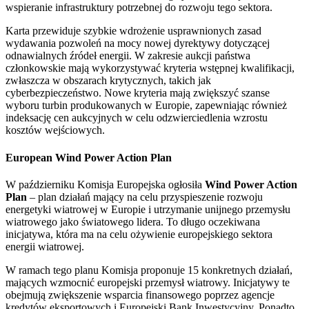
wspieranie infrastruktury potrzebnej do rozwoju tego sektora.
Karta przewiduje szybkie wdrożenie usprawnionych zasad
wydawania pozwoleń na mocy nowej dyrektywy dotyczącej
odnawialnych źródeł energii. W zakresie aukcji państwa
członkowskie mają wykorzystywać kryteria wstępnej kwalifikacji,
zwłaszcza w obszarach krytycznych, takich jak
cyberbezpieczeństwo. Nowe kryteria mają zwiększyć szanse
wyboru turbin produkowanych w Europie, zapewniając również
indeksację cen aukcyjnych w celu odzwierciedlenia wzrostu
kosztów wejściowych.
European Wind Power Action Plan
W październiku Komisja Europejska ogłosiła
Wind Power Action
Plan
– plan działań mający na celu przyspieszenie rozwoju
energetyki wiatrowej w Europie i utrzymanie unijnego przemysłu
wiatrowego jako światowego lidera. To długo oczekiwana
inicjatywa, która ma na celu ożywienie europejskiego sektora
energii wiatrowej.
W ramach tego planu Komisja proponuje 15 konkretnych działań,
mających wzmocnić europejski przemysł wiatrowy. Inicjatywy te
obejmują zwiększenie wsparcia finansowego poprzez agencje
kredytów eksportowych i Europejski Bank Inwestycyjny. Ponadto,