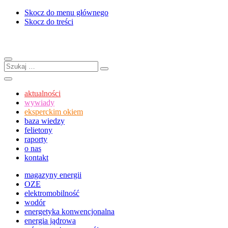
Skocz do menu głównego
Skocz do treści
Menu
Szukaj:
Szukaj
Szukaj
aktualności
wywiady
eksperckim okiem
baza wiedzy
felietony
raporty
o nas
kontakt
magazyny energii
OZE
elektromobilność
wodór
energetyka konwencjonalna
energia jądrowa