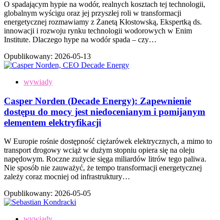
O spadającym hypie na wodór, realnych kosztach tej technologii,
globalnym wyścigu oraz jej przyszłej roli w transformacji
energetycznej rozmawiamy z Żanetą Kłostowską, Ekspertką ds.
innowacji i rozwoju rynku technologii wodorowych w Enim
Institute. Dlaczego hype na wodór spada – czy…
Opublikowany:
2026-05-13
wywiady
Casper Norden (Decade Energy): Zapewnienie
dostępu do mocy jest niedocenianym i pomijanym
elementem elektryfikacji
W Europie rośnie dostępność ciężarówek elektrycznych, a mimo to
transport drogowy wciąż w dużym stopniu opiera się na oleju
napędowym. Roczne zużycie sięga miliardów litrów tego paliwa.
Nie sposób nie zauważyć, że tempo transformacji energetycznej
zależy coraz mocniej od infrastruktury…
Opublikowany:
2026-05-05
wywiady