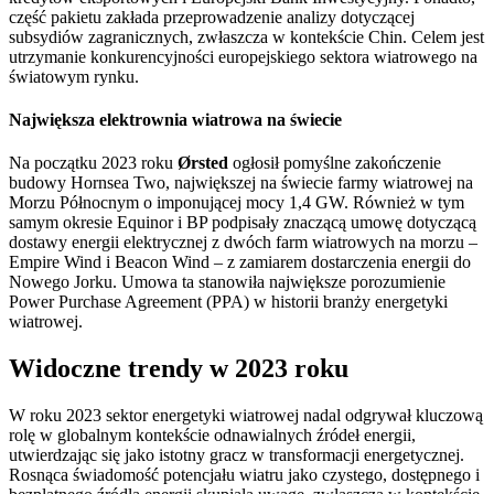
część pakietu zakłada przeprowadzenie analizy dotyczącej
subsydiów zagranicznych, zwłaszcza w kontekście Chin. Celem jest
utrzymanie konkurencyjności europejskiego sektora wiatrowego na
światowym rynku.
Największa elektrownia wiatrowa na świecie
Na początku 2023 roku
Ørsted
ogłosił pomyślne zakończenie
budowy Hornsea Two, największej na świecie farmy wiatrowej na
Morzu Północnym o imponującej mocy 1,4 GW. Również w tym
samym okresie Equinor i BP podpisały znaczącą umowę dotyczącą
dostawy energii elektrycznej z dwóch farm wiatrowych na morzu –
Empire Wind i Beacon Wind – z zamiarem dostarczenia energii do
Nowego Jorku. Umowa ta stanowiła największe porozumienie
Power Purchase Agreement (PPA) w historii branży energetyki
wiatrowej.
Widoczne trendy w 2023 roku
W roku 2023 sektor energetyki wiatrowej nadal odgrywał kluczową
rolę w globalnym kontekście odnawialnych źródeł energii,
utwierdzając się jako istotny gracz w transformacji energetycznej.
Rosnąca świadomość potencjału wiatru jako czystego, dostępnego i