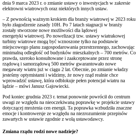
dnia 9 marca 2023 r. o zmianie ustawy o inwestycjach w zakresie
elektrowni wiatrowych oraz niektórych innych ustaw.
– Z pewnością ważnym krokiem dla branży wiatrowej w 2023 roku
było złagodzenie zasady 10H. Po 7 latach stagnacji w branży
zostały stworzone nowe możliwości dla lądowej
energetyki wiatrowej. Po nowelizacji tzw. ustawy wiatrakowej
turbiny wiatrowe mogą być wznoszone tylko na podstawie
miejscowego planu zagospodarowania przestrzennego, zachowując
minimalną odległość od budynków mieszkalnych – 700 metrów. Co
prawda, szeroko konsultowane i zaakceptowane przez stronę
rządową i samorządową 500 metrów gwarantowało nowe
megawaty wiatru już w ciągu 2 lat. Obecnie, po zmianie władzy
jesteśmy optymistami i widzimy, że nowy rząd realnie chce
wprowadzić ustawę, która odblokuje pełen potencjał wiatru na
lądzie – mówi Janusz Gajowiecki.
Pod koniec grudnia 2023 r. temat ponownie powrócił do centrum
uwagi ze względu na nieoczekiwaną poprawkę w projekcie ustawy
dotyczącej mrożenia cen energii. Ta poprawka wzbudziła znaczne
emocje i kontrowersje ze względu na niezrozumienie przepisów
zawartych w ustawie zgodnie z wolą ustawodawcy.
Zmiana rządu rodzi nowe nadzieje?