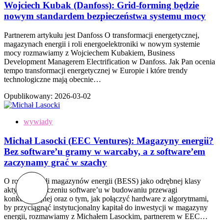
Wojciech Kubak (Danfoss): Grid-forming będzie
nowym standardem bezpieczeństwa systemu mocy
Partnerem artykułu jest Danfoss O transformacji energetycznej,
magazynach energii i roli energoelektroniki w nowym systemie
mocy rozmawiamy z Wojciechem Kubakiem, Business
Development Managerem Electrification w Danfoss. Jak Pan ocenia
tempo transformacji energetycznej w Europie i które trendy
technologiczne mają obecnie…
Opublikowany:
2026-03-02
wywiady
Michał Lasocki (EEC Ventures): Magazyny energii?
Bez software’u gramy w warcaby, a z software’em
zaczynamy grać w szachy
O rosnącej roli magazynów energii (BESS) jako odrębnej klasy
aktywów, znaczeniu software’u w budowaniu przewagi
konkurencyjnej oraz o tym, jak połączyć hardware z algorytmami,
by przyciągnąć instytucjonalny kapitał do inwestycji w magazyny
energii, rozmawiamy z Michałem Lasockim, partnerem w EEC…