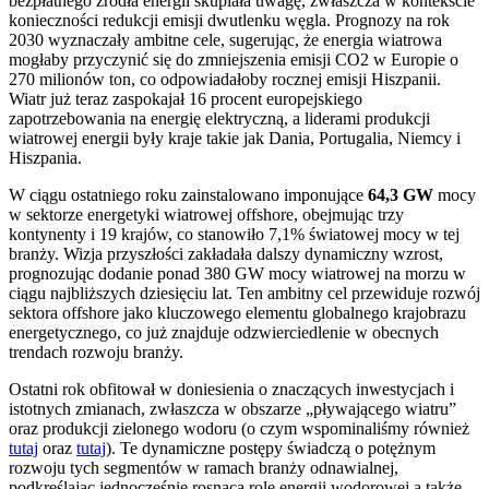
bezpłatnego źródła energii skupiała uwagę, zwłaszcza w kontekście
konieczności redukcji emisji dwutlenku węgla. Prognozy na rok
2030 wyznaczały ambitne cele, sugerując, że energia wiatrowa
mogłaby przyczynić się do zmniejszenia emisji CO2 w Europie o
270 milionów ton, co odpowiadałoby rocznej emisji Hiszpanii.
Wiatr już teraz zaspokajał 16 procent europejskiego
zapotrzebowania na energię elektryczną, a liderami produkcji
wiatrowej energii były kraje takie jak Dania, Portugalia, Niemcy i
Hiszpania.
W ciągu ostatniego roku zainstalowano imponujące
64,3 GW
mocy
w sektorze energetyki wiatrowej offshore, obejmując trzy
kontynenty i 19 krajów, co stanowiło 7,1% światowej mocy w tej
branży. Wizja przyszłości zakładała dalszy dynamiczny wzrost,
prognozując dodanie ponad 380 GW mocy wiatrowej na morzu w
ciągu najbliższych dziesięciu lat. Ten ambitny cel przewiduje rozwój
sektora offshore jako kluczowego elementu globalnego krajobrazu
energetycznego, co już znajduje odzwierciedlenie w obecnych
trendach rozwoju branży.
Ostatni rok obfitował w doniesienia o znaczących inwestycjach i
istotnych zmianach, zwłaszcza w obszarze „pływającego wiatru”
oraz produkcji zielonego wodoru (o czym wspominaliśmy również
tutaj
oraz
tutaj
). Te dynamiczne postępy świadczą o potężnym
rozwoju tych segmentów w ramach branży odnawialnej,
podkreślając jednocześnie rosnącą rolę energii wodorowej a także