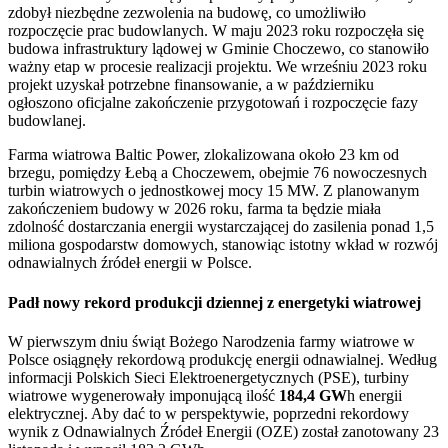
zdobył niezbędne zezwolenia na budowę, co umożliwiło
rozpoczęcie prac budowlanych. W maju 2023 roku rozpoczęła się
budowa infrastruktury lądowej w Gminie Choczewo, co stanowiło
ważny etap w procesie realizacji projektu. We wrześniu 2023 roku
projekt uzyskał potrzebne finansowanie, a w październiku
ogłoszono oficjalne zakończenie przygotowań i rozpoczęcie fazy
budowlanej.
Farma wiatrowa Baltic Power, zlokalizowana około 23 km od
brzegu, pomiędzy Łebą a Choczewem, obejmie 76 nowoczesnych
turbin wiatrowych o jednostkowej mocy 15 MW. Z planowanym
zakończeniem budowy w 2026 roku, farma ta będzie miała
zdolność dostarczania energii wystarczającej do zasilenia ponad 1,5
miliona gospodarstw domowych, stanowiąc istotny wkład w rozwój
odnawialnych źródeł energii w Polsce.
Padł nowy rekord produkcji dziennej z energetyki wiatrowej
W pierwszym dniu świąt Bożego Narodzenia farmy wiatrowe w
Polsce osiągnęły rekordową produkcję energii odnawialnej. Według
informacji Polskich Sieci Elektroenergetycznych (PSE), turbiny
wiatrowe wygenerowały imponującą ilość
184,4 GW
h energii
elektrycznej. Aby dać to w perspektywie, poprzedni rekordowy
wynik z Odnawialnych Źródeł Energii (OZE) został zanotowany 23