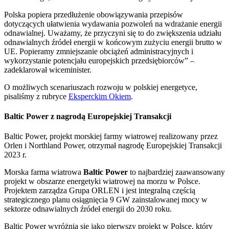
Polska popiera przedłużenie obowiązywania przepisów
dotyczących ułatwienia wydawania pozwoleń na wdrażanie energii
odnawialnej. Uważamy, że przyczyni się to do zwiększenia udziału
odnawialnych źródeł energii w końcowym zużyciu energii brutto w
UE. Popieramy zmniejszanie obciążeń administracyjnych i
wykorzystanie potencjału europejskich przedsiębiorców” –
zadeklarował wiceminister.
O możliwych scenariuszach rozwoju w polskiej energetyce,
pisaliśmy z rubryce
Eksperckim Okiem
.
Baltic Power z nagrodą Europejskiej Transakcji
Baltic Power, projekt morskiej farmy wiatrowej realizowany przez
Orlen i Northland Power, otrzymał nagrodę Europejskiej Transakcji
2023 r.
Morska farma wiatrowa
Baltic Power
to najbardziej zaawansowany
projekt w obszarze energetyki wiatrowej na morzu w Polsce.
Projektem zarządza Grupa ORLEN i jest integralną częścią
strategicznego planu osiągnięcia 9 GW zainstalowanej mocy w
sektorze odnawialnych źródeł energii do 2030 roku.
Baltic Power wyróżnia się jako pierwszy projekt w Polsce, który