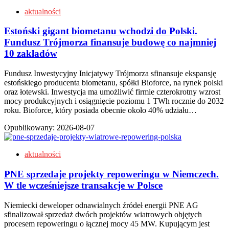
aktualności
Estoński gigant biometanu wchodzi do Polski.
Fundusz Trójmorza finansuje budowę co najmniej
10 zakładów
Fundusz Inwestycyjny Inicjatywy Trójmorza sfinansuje ekspansję
estońskiego producenta biometanu, spółki Bioforce, na rynek polski
oraz łotewski. Inwestycja ma umożliwić firmie czterokrotny wzrost
mocy produkcyjnych i osiągnięcie poziomu 1 TWh rocznie do 2032
roku. Bioforce, który posiada obecnie około 40% udziału…
Opublikowany:
2026-08-07
aktualności
PNE sprzedaje projekty repoweringu w Niemczech.
W tle wcześniejsze transakcje w Polsce
Niemiecki deweloper odnawialnych źródeł energii PNE AG
sfinalizował sprzedaż dwóch projektów wiatrowych objętych
procesem repoweringu o łącznej mocy 45 MW. Kupującym jest