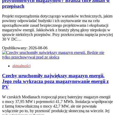
przydomowych magazynów? Branża chce zmian w
przepisach
Projekt rozporządzenia dotyczącego warunków technicznych, jakim
powinny odpowiadać budynki i ich usytuowanie ma na celu
uporządkowanie zasad bezpiecznego projektowania i eksploatacji
magazynów energii. Jakkolwiek z branży płyną głosy niepokoju w
sprawie niektórych przepisów. Przy przekroczeniu napięcia powyżej
30 V DC…
Opublikowany:
2026-08-06
aktualności
Czechy uruchomiły największy magazyn energii.
Jego rola wykracza poza magazynowanie energii z
PV
W czeskich Modlanach rozpoczął pracę bateryjny magazyn energii
o mocy 37,95 MW i pojemności 41,7 MWh. Instalacja współpracuje
z farmą fotowoltaiczną o mocy 42,7 MW, ale nie powstała
wyłącznie po to, by przenosić produkcję słoneczną na wieczór. Jej