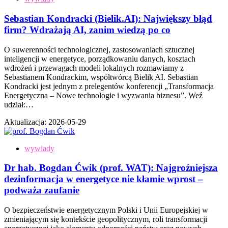
Sebastian Kondracki (Bielik.AI): Największy błąd
firm? Wdrażają AI, zanim wiedzą po co
O suwerenności technologicznej, zastosowaniach sztucznej
inteligencji w energetyce, porządkowaniu danych, kosztach
wdrożeń i przewagach modeli lokalnych rozmawiamy z
Sebastianem Kondrackim, współtwórcą Bielik AI. Sebastian
Kondracki jest jednym z prelegentów konferencji „Transformacja
Energetyczna – Nowe technologie i wyzwania biznesu”. Weź
udział:…
Aktualizacja:
2026-05-29
wywiady
Dr hab. Bogdan Ćwik (prof. WAT): Najgroźniejsza
dezinformacja w energetyce nie kłamie wprost –
podważa zaufanie
O bezpieczeństwie energetycznym Polski i Unii Europejskiej w
zmieniającym się kontekście geopolitycznym, roli transformacji