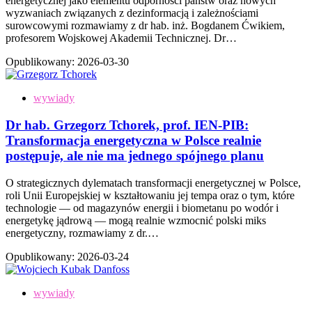
energetycznej jako elementu odporności państw oraz nowych
wyzwaniach związanych z dezinformacją i zależnościami
surowcowymi rozmawiamy z dr hab. inż. Bogdanem Ćwikiem,
profesorem Wojskowej Akademii Technicznej. Dr…
Opublikowany:
2026-03-30
wywiady
Dr hab. Grzegorz Tchorek, prof. IEN-PIB:
Transformacja energetyczna w Polsce realnie
postępuje, ale nie ma jednego spójnego planu
O strategicznych dylematach transformacji energetycznej w Polsce,
roli Unii Europejskiej w kształtowaniu jej tempa oraz o tym, które
technologie — od magazynów energii i biometanu po wodór i
energetykę jądrową — mogą realnie wzmocnić polski miks
energetyczny, rozmawiamy z dr.…
Opublikowany:
2026-03-24
wywiady